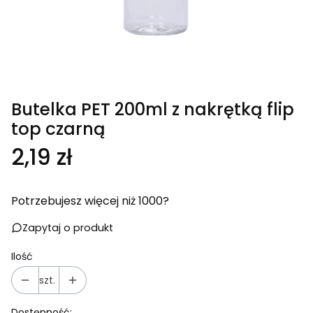
Butelka PET 200ml z nakrętką flip
top czarną
Cena
2,19 zł
Potrzebujesz więcej niż 1000?
Zapytaj o produkt
Ilość
szt.
Dostępność: