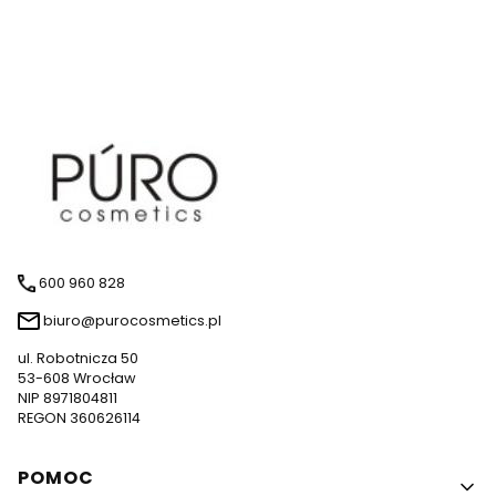
600 960 828
biuro@purocosmetics.pl
ul. Robotnicza 50
53-608 Wrocław
NIP 8971804811
REGON 360626114
Linki w stopce
POMOC