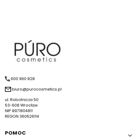
600 960 828
biuro@purocosmetics.pl
ul. Robotnicza 50
53-608 Wrocław
NIP 8971804811
REGON 360626114
Linki w stopce
POMOC