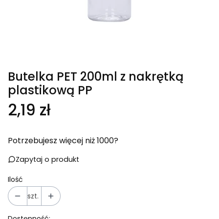
Butelka PET 200ml z nakrętką
plastikową PP
Cena
2,19 zł
Potrzebujesz więcej niż 1000?
Zapytaj o produkt
Ilość
szt.
Dostępność: