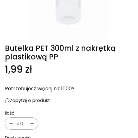
Butelka PET 300ml z nakrętką
plastikową PP
Cena
1,99 zł
Potrzebujesz więcej niż 1000?
Zapytaj o produkt
Ilość
szt.
Dostępność: