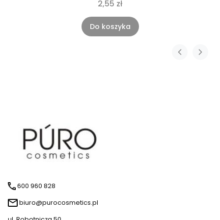
2,55 zł
Do koszyka
600 960 828
biuro@purocosmetics.pl
ul. Robotnicza 50