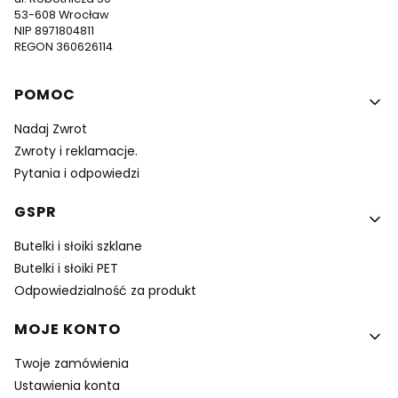
53-608 Wrocław
NIP 8971804811
REGON 360626114
Linki w stopce
POMOC
Nadaj Zwrot
Zwroty i reklamacje.
Pytania i odpowiedzi
GSPR
Butelki i słoiki szklane
Butelki i słoiki PET
Odpowiedzialność za produkt
MOJE KONTO
Twoje zamówienia
Ustawienia konta