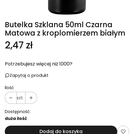
Butelka Szklana 50ml Czarna
Matowa z kroplomierzem białym
Cena
2,47 zł
Potrzebujesz więcej niż 1000?
Zapytaj o produkt
Ilość
szt.
Dostępność:
duża ilość
Dodaj do koszyka