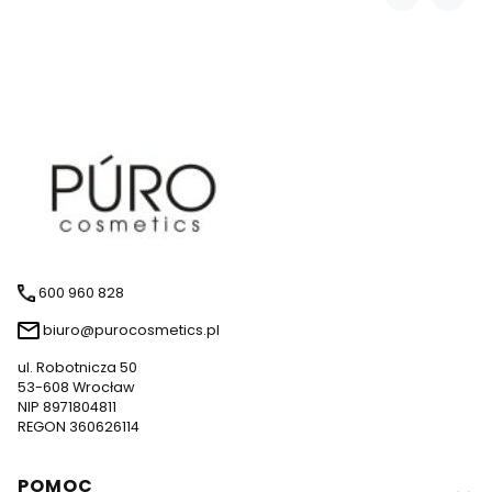
600 960 828
biuro@purocosmetics.pl
ul. Robotnicza 50
53-608 Wrocław
NIP 8971804811
REGON 360626114
Linki w stopce
POMOC