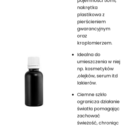
pojemności 50ml,
nakrętka
plastikowa z
pierścieniem
gwarancyjnym
oraz
kroplomierzem.
Idealna do
umieszczenia w niej
np. kosmetyków
,olejków, serum itd
lakierów.
Ciemne szkło
ogranicza działanie
światła pomagając
zachować
świeżość, chroniąc