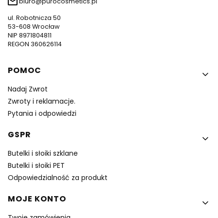
biuro@purocosmetics.pl
ul. Robotnicza 50
53-608 Wrocław
NIP 8971804811
REGON 360626114
Linki w stopce
POMOC
Nadaj Zwrot
Zwroty i reklamacje.
Pytania i odpowiedzi
GSPR
Butelki i słoiki szklane
Butelki i słoiki PET
Odpowiedzialność za produkt
MOJE KONTO
Twoje zamówienia