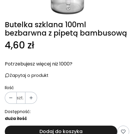
Butelka szklana 100ml
bezbarwna z pipetą bambusową
Cena
4,60 zł
Potrzebujesz więcej niż 1000?
Zapytaj o produkt
Ilość
szt.
Dostępność:
duża ilość
Dodaj do koszyka