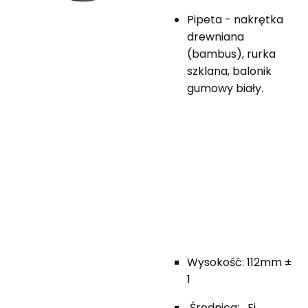
Pipeta - nakrętka
drewniana
(bambus), rurka
szklana, balonik
gumowy biały.
Wysokość: 112mm ±
1
Średnica: Fi