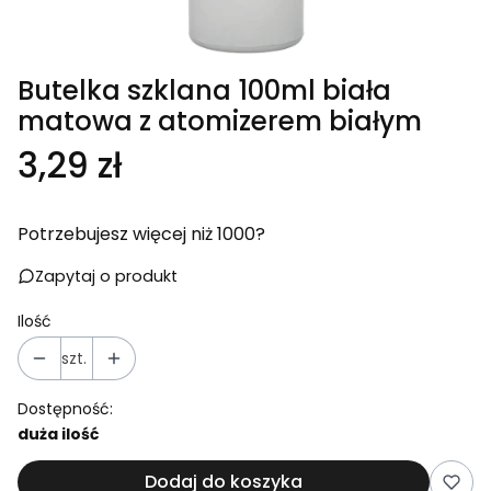
Butelka szklana 100ml biała
matowa z atomizerem białym
Cena
3,29 zł
Potrzebujesz więcej niż 1000?
Zapytaj o produkt
Ilość
szt.
Dostępność:
duża ilość
Dodaj do koszyka