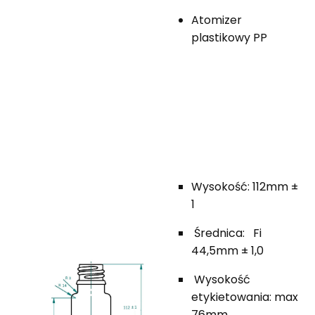
Atomizer
plastikowy PP
Wysokość: 112mm ±
1
Średnica: Fi
44,5mm ± 1,0
Wysokość
etykietowania: max
76mm