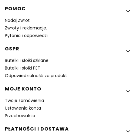
Linki w stopce
POMOC
Nadaj Zwrot
Zwroty i reklamacje.
Pytania i odpowiedzi
GSPR
Butelki i słoiki szklane
Butelki i słoiki PET
Odpowiedzialność za produkt
MOJE KONTO
Twoje zamówienia
Ustawienia konta
Przechowalnia
PŁATNOŚCI I DOSTAWA