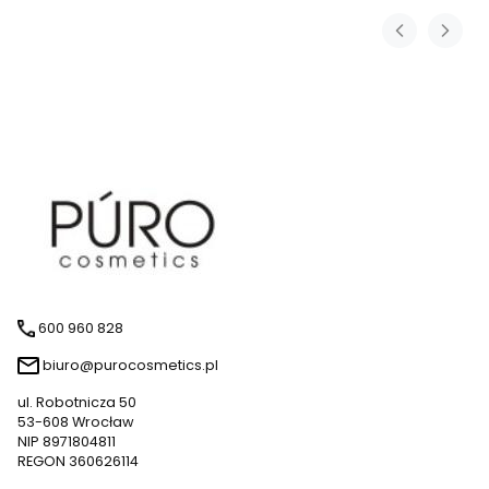
600 960 828
biuro@purocosmetics.pl
ul. Robotnicza 50
53-608 Wrocław
NIP 8971804811
REGON 360626114