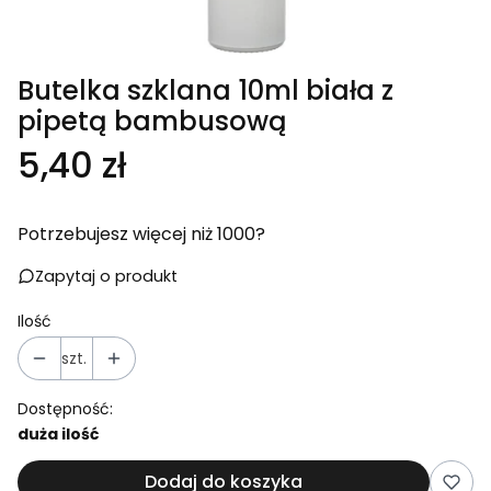
Butelka szklana 10ml biała z
pipetą bambusową
Cena
5,40 zł
Potrzebujesz więcej niż 1000?
Zapytaj o produkt
Ilość
szt.
Dostępność:
duża ilość
Dodaj do koszyka