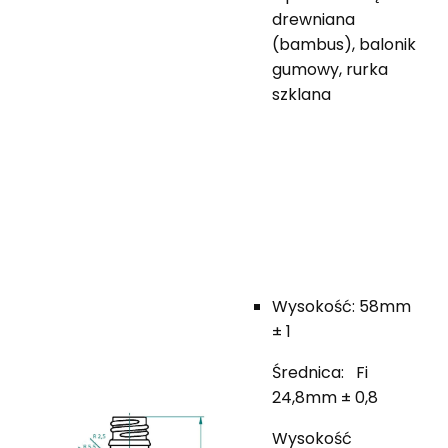
drewniana
(bambus), balonik
gumowy, rurka
szklana
Wysokość: 58mm
± 1
Średnica: Fi
24,8mm ± 0,8
Wysokość