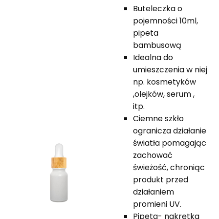
Buteleczka o
pojemności 10ml,
pipeta
bambusową
Idealna do
umieszczenia w niej
np. kosmetyków
,olejków, serum ,
itp.
Ciemne szkło
ogranicza działanie
światła pomagając
zachować
świeżość, chroniąc
produkt przed
działaniem
promieni UV.
Pipeta- nakrętka