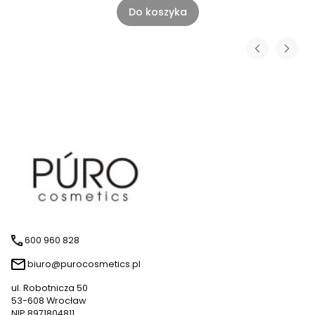
Do koszyka
600 960 828
biuro@purocosmetics.pl
ul. Robotnicza 50
53-608 Wrocław
NIP 8971804811