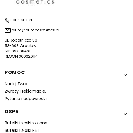
600 960 828
biuro@purocosmetics.pl
ul. Robotnicza 50
53-608 Wrocław
NIP 8971804811
REGON 360626114
Linki w stopce
POMOC
Nadaj Zwrot
Zwroty i reklamacje.
Pytania i odpowiedzi
GSPR
Butelki i słoiki szklane
Butelki i słoiki PET