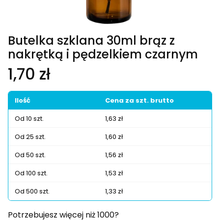
Butelka szklana 30ml brąz z
nakrętką i pędzelkiem czarnym
Cena
1,70 zł
Ilość
Cena za szt. brutto
Od 10 szt.
1,63 zł
Od 25 szt.
1,60 zł
Od 50 szt.
1,56 zł
Od 100 szt.
1,53 zł
Od 500 szt.
1,33 zł
Potrzebujesz więcej niż 1000?