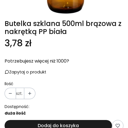
Butelka szklana 500ml brązowa z
nakrętką PP biała
Cena
3,78 zł
Potrzebujesz więcej niż 1000?
Zapytaj o produkt
Ilość
szt.
Dostępność:
duża ilość
Dodaj do koszyka