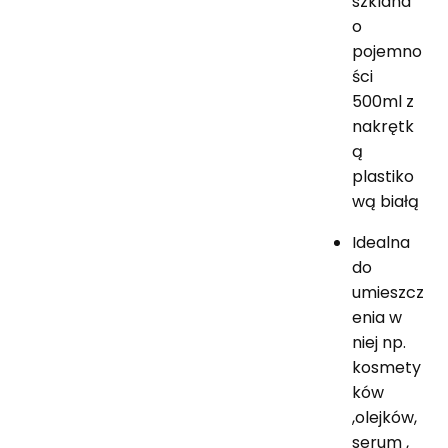
szklana
o
pojemno
ści
500ml z
nakrętk
ą
plastiko
wą białą
Idealna
do
umieszcz
enia w
niej np.
kosmety
ków
,olejków,
serum ,