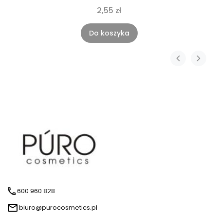
2,55 zł
Do koszyka
600 960 828
biuro@purocosmetics.pl