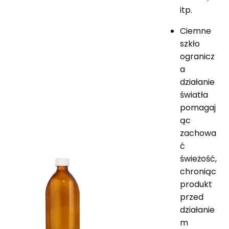
itp.
Ciemne
szkło
ogranicz
a
działanie
światła
pomagaj
ąc
zachowa
ć
świeżość,
chroniąc
produkt
przed
działanie
m