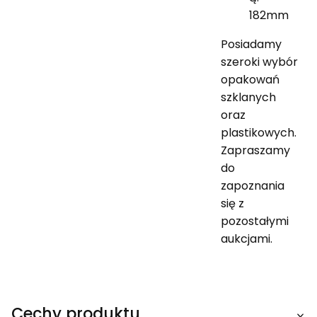
182mm
Posiadamy
szeroki wybór
opakowań
szklanych
oraz
plastikowych.
Zapraszamy
do
zapoznania
się z
pozostałymi
aukcjami.
Cechy produktu