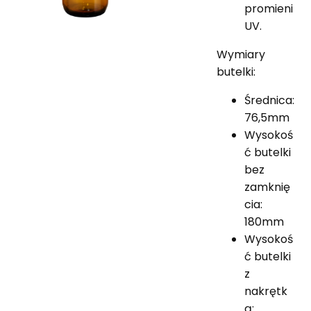
promieni
UV.
Wymiary
butelki:
Średnica:
76,5mm
Wysokoś
ć butelki
bez
zamknię
cia:
180mm
Wysokoś
ć butelki
z
nakrętk
ą: