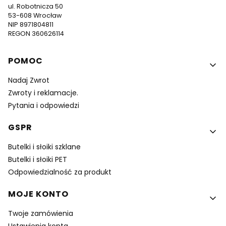
ul. Robotnicza 50
53-608 Wrocław
NIP 8971804811
REGON 360626114
Linki w stopce
POMOC
Nadaj Zwrot
Zwroty i reklamacje.
Pytania i odpowiedzi
GSPR
Butelki i słoiki szklane
Butelki i słoiki PET
Odpowiedzialność za produkt
MOJE KONTO
Twoje zamówienia