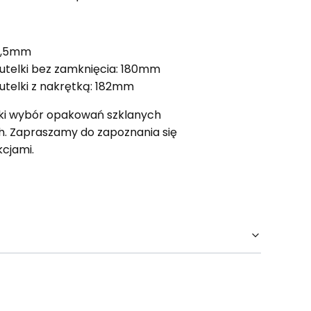
76,5mm
telki bez zamknięcia: 180mm
telki z nakrętką: 182mm
ki wybór opakowań szklanych
h. Zapraszamy do zapoznania się
kcjami.