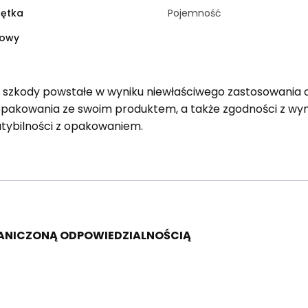
rętka
Pojemność
zowy
a szkody powstałe w wyniku niewłaściwego zastosowania 
opakowania ze swoim produktem, a także zgodności z 
tybilności z opakowaniem.
RANICZONĄ ODPOWIEDZIALNOŚCIĄ