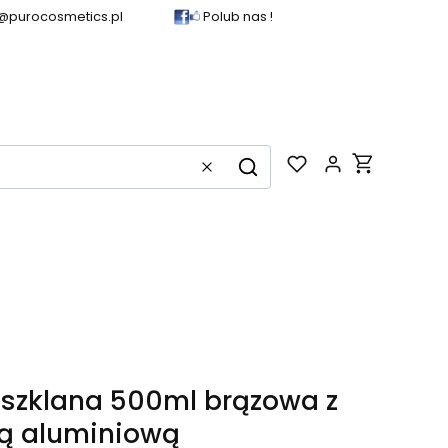
@purocosmetics.pl
Polub nas !
Produkty w k
Wyczyść
Szukaj
 szklana 500ml brązowa z
ą aluminiową