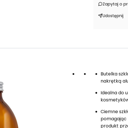
Zapytaj o p
Udostępnij
Butelka szk
nakrętką a
Idealna do u
kosmetyków ,
Ciemne szkło
pomagając 
produkt prz