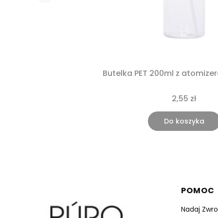
Butelka PET 200ml z atomiz
2,55 zł
Do koszyka
Linki 
POMOC
Nadaj Zwro