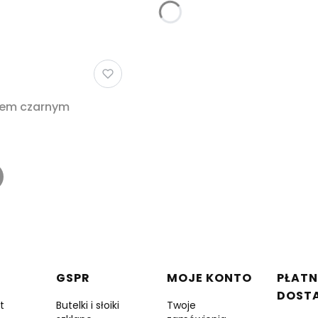
erem czarnym
w stopce
GSPR
MOJE KONTO
PŁATN
DOST
t
Butelki i słoiki
Twoje