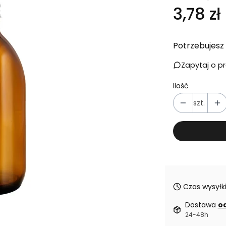
Cena
3,78 zł
Potrzebujesz 
Zapytaj o p
Ilość
szt.
Czas wysyłki
Dostawa
od
24-48h