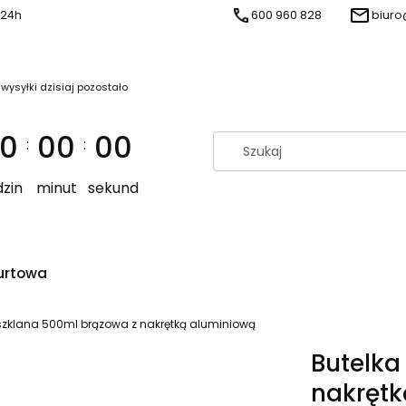
 24h
600 960 828
biuro
 wysyłki dzisiaj pozostało
0
00
00
:
:
zin
minut
sekund
urtowa
szklana 500ml brązowa z nakrętką aluminiową
Butelka
nakrętk