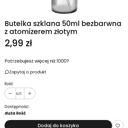
Butelka szklana 50ml bezbarwna
z atomizerem złotym
Cena
2,99 zł
Potrzebujesz więcej niż 1000?
Zapytaj o produkt
Ilość
szt.
Dostępność:
duża ilość
Dodaj do koszyka