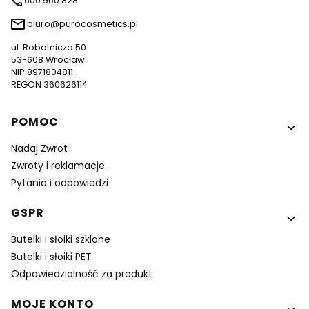
600 960 828
biuro@purocosmetics.pl
ul. Robotnicza 50
53-608 Wrocław
NIP 8971804811
REGON 360626114
Linki w stopce
POMOC
Nadaj Zwrot
Zwroty i reklamacje.
Pytania i odpowiedzi
GSPR
Butelki i słoiki szklane
Butelki i słoiki PET
Odpowiedzialność za produkt
MOJE KONTO