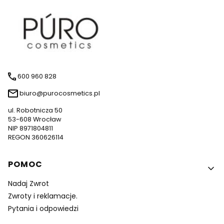
600 960 828
biuro@purocosmetics.pl
ul. Robotnicza 50
53-608 Wrocław
NIP 8971804811
REGON 360626114
Linki w stopce
POMOC
Nadaj Zwrot
Zwroty i reklamacje.
Pytania i odpowiedzi