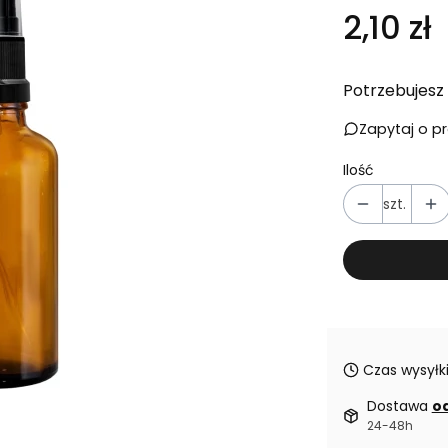
Cena
2,10 zł
Potrzebujesz 
Zapytaj o p
Ilość
szt.
Czas wysyłki
Dostawa
od
24-48h