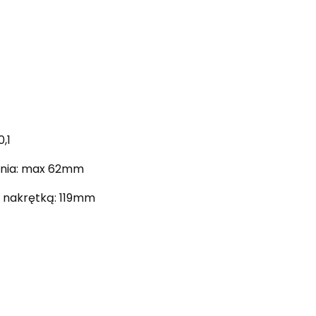
,1
nia: max 62mm
 nakrętką: 119mm