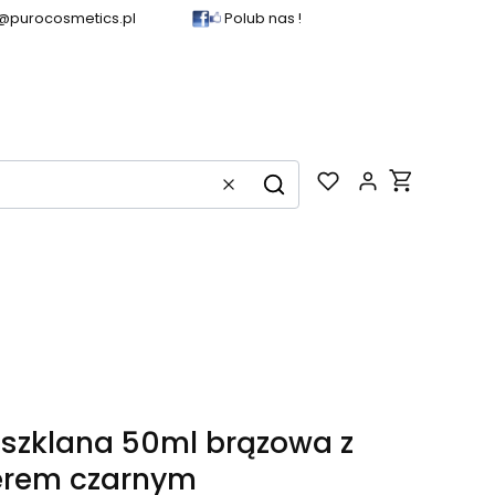
@purocosmetics.pl
Polub nas !
Produkty w k
Wyczyść
Szukaj
 szklana 50ml brązowa z
erem czarnym