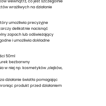
ów wewnątrz, co jest szczególnie
tów wrażliwych na działanie
który umożliwia precyzyjne
tarczy delikatnie nacisnąć
elny zapach lub odświeżający
ygodne i umożliwia dokładne
ści 50ml
turek bezbarwny
a w niej np. kosmetyków ,olejków,
za działanie światła pomagając
hroniąc produkt przed działaniem