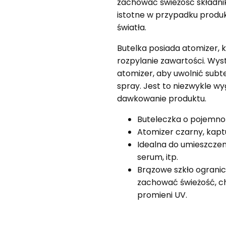
zachować świeżość składnik
istotne w przypadku produk
światła.
Butelka posiada atomizer, 
rozpylanie zawartości. Wys
atomizer, aby uwolnić subt
spray. Jest to niezwykle w
dawkowanie produktu.
Buteleczka o pojemno
Atomizer czarny, kap
Idealna do umieszczeni
serum, itp.
Brązowe szkło ogranic
zachować świeżość, c
promieni UV.