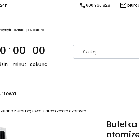
 24h
600 960 828
biuro
 wysyłki dzisiaj pozostało
0
00
00
:
:
zin
minut
sekund
urtowa
 szklana 50ml brązowa z atomizerem czarnym
Butelka
atomiz