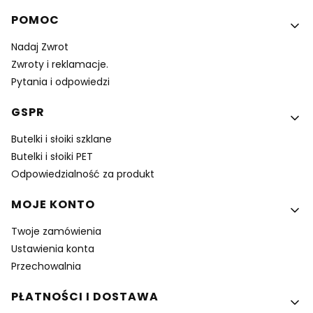
Linki w stopce
POMOC
Nadaj Zwrot
Zwroty i reklamacje.
Pytania i odpowiedzi
GSPR
Butelki i słoiki szklane
Butelki i słoiki PET
Odpowiedzialność za produkt
MOJE KONTO
Twoje zamówienia
Ustawienia konta
Przechowalnia
PŁATNOŚCI I DOSTAWA