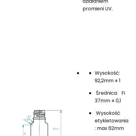
działaniem
promieni UV.
Wysokość:
92,2mm ± 1
Średnica: Fi
37mm ± 0,1
Wysokość
etykietowania
: max 62mm