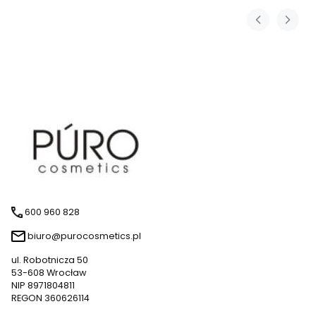
600 960 828
biuro@purocosmetics.pl
ul. Robotnicza 50
53-608 Wrocław
NIP 8971804811
REGON 360626114