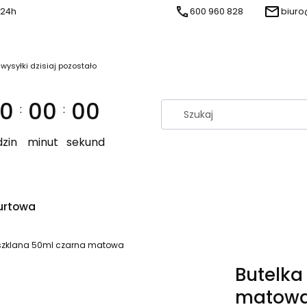
 24h
600 960 828
biuro
 wysyłki dzisiaj pozostało
0
00
00
:
:
zin
minut
sekund
urtowa
 szklana 50ml czarna matowa
Butelka
matow