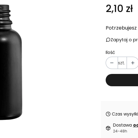
Cena
2,10 zł
Potrzebujesz 
Zapytaj o p
Ilość
szt.
Czas wysyłki
Dostawa
od
24-48h