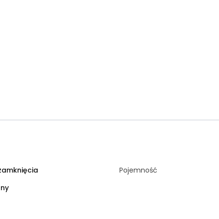
zamknięcia
Pojemność
rny