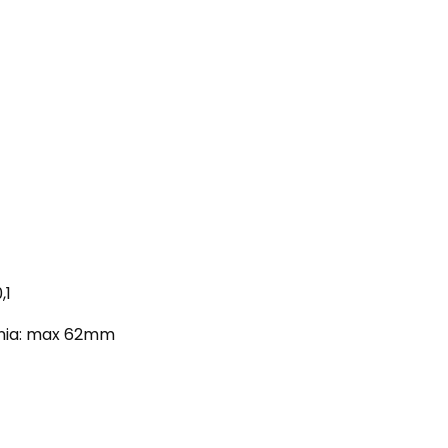
,1
nia: max 62mm