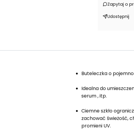
Zapytaj o p
Udostępnij
Buteleczka o pojemno
Idealna do umieszczeni
serum , itp.
Ciemne szkło ogranicz
zachować świeżość, c
promieni UV.