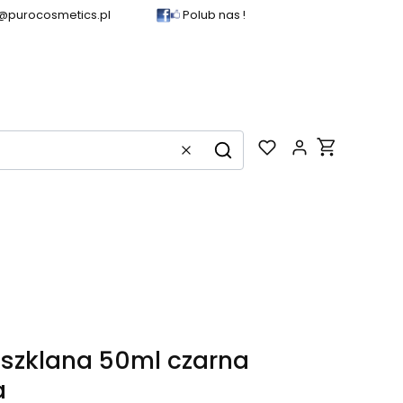
@purocosmetics.pl
Polub nas !
Produkty w k
Wyczyść
Szukaj
 szklana 50ml czarna
a