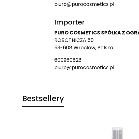
biuro@purocosmetics.pl
Importer
PURO COSMETICS SPÓŁKA Z OG
ROBOTNICZA 50
53-608 Wroclaw, Polska
600960828
biuro@purocosmetics.pl
Bestsellery