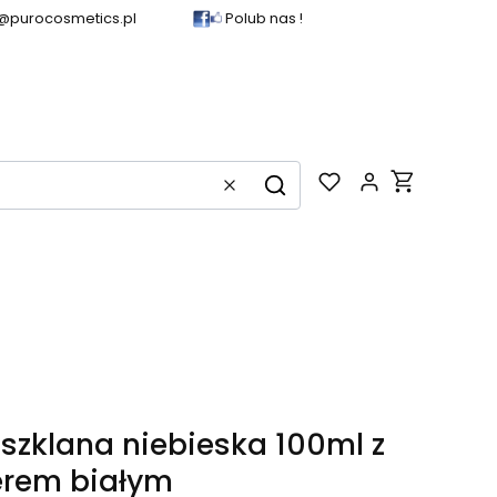
@purocosmetics.pl
Polub nas !
Produkty w k
Wyczyść
Szukaj
 szklana niebieska 100ml z
erem białym