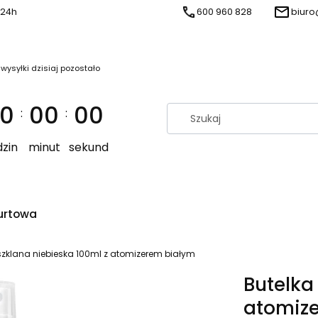
 24h
600 960 828
biuro
 wysyłki dzisiaj pozostało
0
00
00
:
:
zin
minut
sekund
urtowa
szklana niebieska 100ml z atomizerem białym
Butelka
atomiz