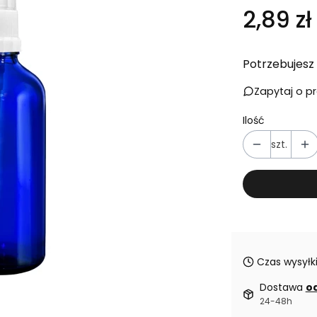
Cena
2,89 zł
Potrzebujesz 
Zapytaj o p
Ilość
szt.
Czas wysyłki
Dostawa
od
24-48h