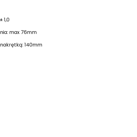
 1,0
nia: max 76mm
 nakrętką: 140mm