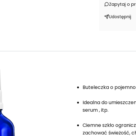
Zapytaj o p
Udostępnij
Buteleczka o pojemno
Idealna do umieszczeni
serum , itp.
Ciemne szkło ogranicz
zachować świeżość, c