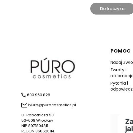
Do koszyka
Linki 
POMOC
Nadaj Zwro
Zwroty i
reklamacje
Pytania i
odpowiedz
600 960 828
biuro@purocosmetics.pl
ul. Robotnicza 50
53-608 Wrocław
NIP 8971804811
REGON 360626114