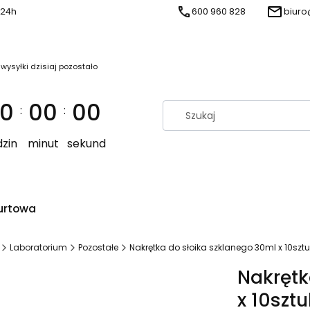
 24h
600 960 828
biuro
 wysyłki dzisiaj pozostało
0
00
00
:
:
zin
minut
sekund
urtowa
Laboratorium
Pozostałe
Nakrętka do słoika szklanego 30ml x 10sztu
Nakrętk
x 10sztu