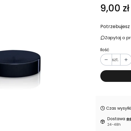
Cena
9,00 zł
Potrzebujesz 
Zapytaj o p
Ilość
szt.
Czas wysyłki
Dostawa
od
24-48h