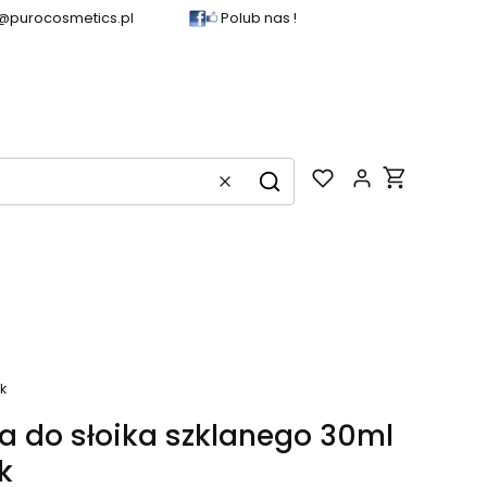
@purocosmetics.pl
Polub nas !
Produkty w k
Wyczyść
Szukaj
k
a do słoika szklanego 30ml
k