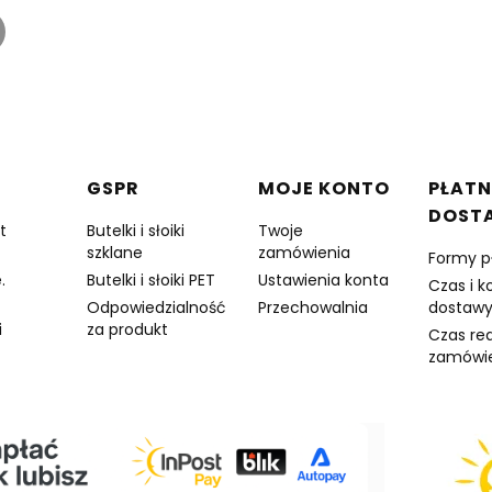
w stopce
GSPR
MOJE KONTO
PŁATN
DOST
t
Butelki i słoiki
Twoje
szklane
zamówienia
Formy p
.
Butelki i słoiki PET
Ustawienia konta
Czas i k
Odpowiedzialność
Przechowalnia
dostaw
i
za produkt
Czas rea
zamówi