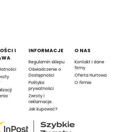
OŚCI I
INFORMACJE
O NAS
AWA
Regulamin sklepu
Kontakt i dane
firmy
łatności
Oświadczenie o
Dostępności
Oferta Hurtowa
oszty
y
Polityka
O firmie
prywatności
lizacji
enia
Zwroty i
reklamacje.
Jak kupować?