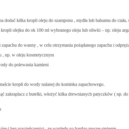
odać kilka kropli oleju do szamponu , mydła lub balsamu do ciała, s
 kropli olejku do ok 100 ml wybranego oleju lub oliwki – np. oleju a
pli zapachu do wanny , w celu otrzymania pożądanego zapachu i odpręża
iu , np. w oleju kosmetycznym
 wody do polewania kamieni
aście kropli do wody nalanej do kominka zapachowego.
 zakraplacz z butelki, włożyć kilka drewnianych patyczków ( np. do s
n
rę ( bez rozcieńczenia) , ze względu na bardzo mocne stężenie.