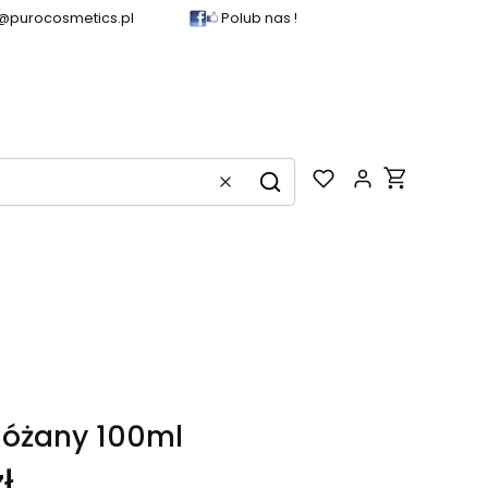
@purocosmetics.pl
Polub nas !
Produkty w k
Wyczyść
Szukaj
Różany 100ml
ł