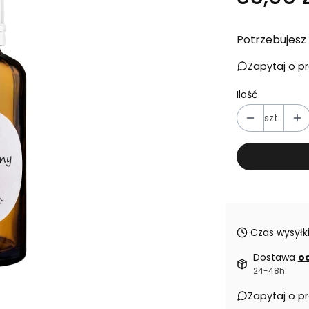
Potrzebujesz 
Zapytaj o p
Ilość
szt.
Czas wysyłki
Dostawa
od
24-48h
Zapytaj o p