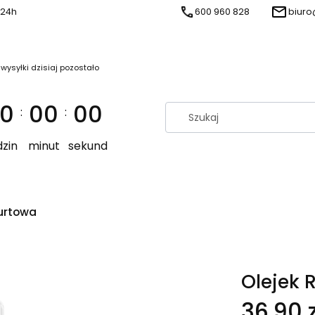
 24h
600 960 828
biuro
 wysyłki dzisiaj pozostało
0
00
00
:
:
zin
minut
sekund
urtowa
Olejek 
Cena
36,90 z