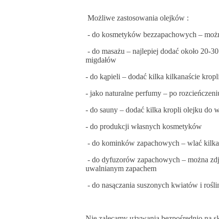
Możliwe zastosowania olejków :
- do kosmetyków bezzapachowych – można d
- do masażu – najlepiej dodać około 20-30
migdałów
- do kąpieli – dodać kilka kilkanaście kro
- jako naturalne perfumy – po rozcieńczen
- do sauny – dodać kilka kropli olejku do
- do produkcji własnych kosmetyków
- do kominków zapachowych – wlać kilkan
- do dyfuzorów zapachowych – można zdjąć
uwalnianym zapachem
- do nasączania suszonych kwiatów i rośli
Nie zalecamy używania bezpośrednio na skó