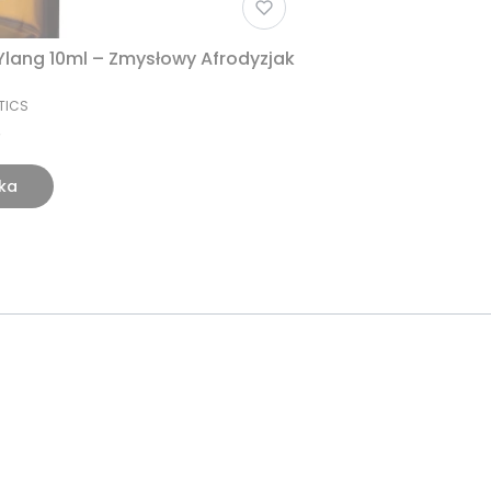
lang 10ml – Zmysłowy Afrodyzjak
TICS
ka