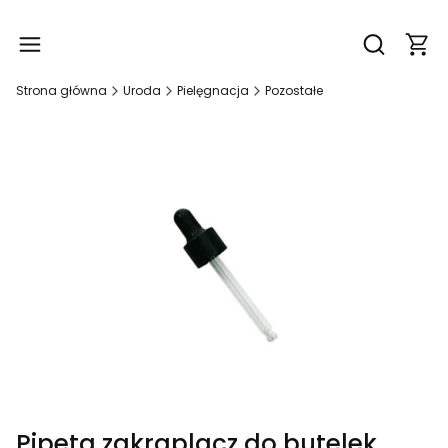
Produ
Otwórz wy
Strona główna
Uroda
Pielęgnacja
Pozostałe
Pipeta zakraplacz do butelek