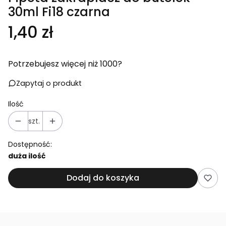
30ml Fi18 czarna
Cena
1,40 zł
Potrzebujesz więcej niż 1000?
Zapytaj o produkt
Ilość
szt.
Dostępność:
duża ilość
Dodaj do koszyka