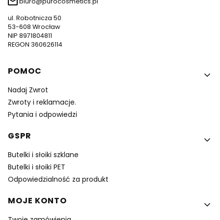
biuro@purocosmetics.pl
ul. Robotnicza 50
53-608 Wrocław
NIP 8971804811
REGON 360626114
Linki w stopce
POMOC
Nadaj Zwrot
Zwroty i reklamacje.
Pytania i odpowiedzi
GSPR
Butelki i słoiki szklane
Butelki i słoiki PET
Odpowiedzialność za produkt
MOJE KONTO
Twoje zamówienia