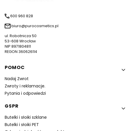
600 960 828
biuro@purocosmetics.pl
ul. Robotnicza 50
53-608 Wrocław
NIP 8971804811
REGON 360626114
Linki w stopce
POMOC
Nadaj Zwrot
Zwroty i reklamacje.
Pytania i odpowiedzi
GSPR
Butelki i słoiki szklane
Butelki i słoiki PET