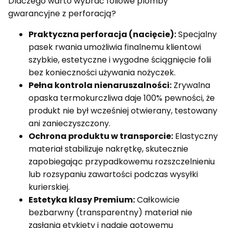
Dlaczego warto wybrać foliowe plomby
gwarancyjne z perforacją?
Praktyczna perforacja (nacięcie):
Specjalny
pasek rwania umożliwia finalnemu klientowi
szybkie, estetyczne i wygodne ściągnięcie folii
bez konieczności używania nożyczek.
Pełna kontrola nienaruszalności:
Zrywalna
opaska termokurczliwa daje 100% pewności, że
produkt nie był wcześniej otwierany, testowany
ani zanieczyszczony.
Ochrona produktu w transporcie:
Elastyczny
materiał stabilizuje nakrętkę, skutecznie
zapobiegając przypadkowemu rozszczelnieniu
lub rozsypaniu zawartości podczas wysyłki
kurierskiej.
Estetyka klasy Premium:
Całkowicie
bezbarwny (transparentny) materiał nie
zasłania etykiety i nadaje gotowemu