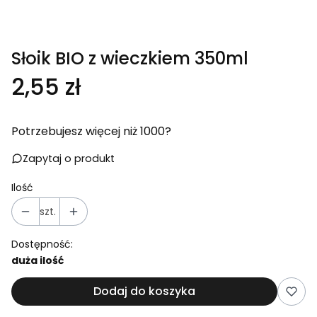
Słoik BIO z wieczkiem 350ml
Cena
2,55 zł
Potrzebujesz więcej niż 1000?
Zapytaj o produkt
Ilość
szt.
Dostępność:
duża ilość
Dodaj do koszyka