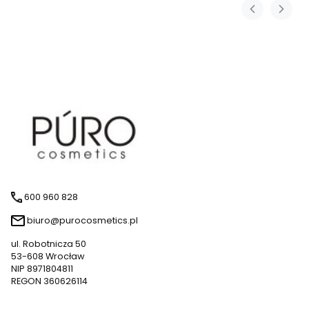
600 960 828
biuro@purocosmetics.pl
ul. Robotnicza 50
53-608 Wrocław
NIP 8971804811
REGON 360626114