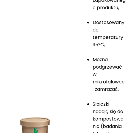
zapakowaneg
o produktu,
Dostosowany
do
temperatury
95°C,
Można
podgrzewać
w
mikrofalówce
i zamrażać,
Słoiczki
nadają się do
kompostowa
nia (badania