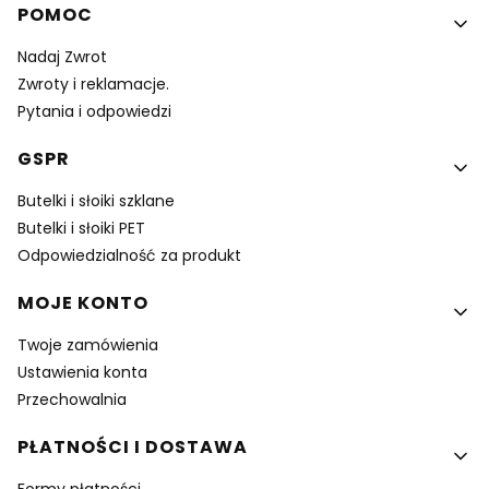
Linki w stopce
POMOC
Nadaj Zwrot
Zwroty i reklamacje.
Pytania i odpowiedzi
GSPR
Butelki i słoiki szklane
Butelki i słoiki PET
Odpowiedzialność za produkt
MOJE KONTO
Twoje zamówienia
Ustawienia konta
Przechowalnia
PŁATNOŚCI I DOSTAWA