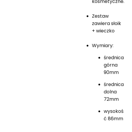
kosmetyczne.
Zestaw
zawiera słoik
+ wieczko
Wymiary:
średnica
górna
90mm
średnica
dolna
72mm
wysokoś
ć 86mm