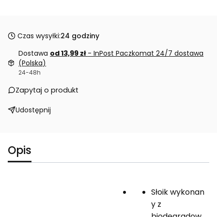
Czas wysyłki:
24 godziny
Dostawa
od 13,99 zł
- InPost Paczkomat 24/7 dostawa
(Polska)
24-48h
Zapytaj o produkt
Udostępnij
Opis
Słoik wykonan
y z
biodegradow