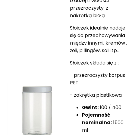
o dużej trwałości
przezroczysty, z
nakrętką białą
Słoiczek idealnie nadaje
się do przechowywania
między innymi, kremów ,
żeli, pillingów, soli itp..
Słoiczek składa się z :
- przezroczysty korpus
PET
- zakrętka plastikowa
Gwint:
100 / 400
Pojemność
nominalna:
1500
ml