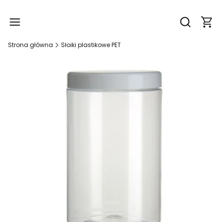
Produ
Otwórz wy
Strona główna
Słoiki plastikowe PET