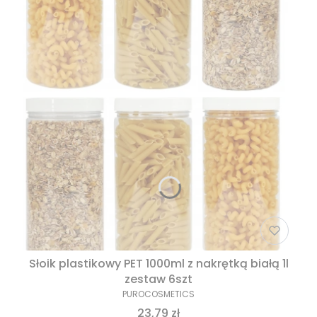
Słoik plastikowy PET 1000ml z nakrętką białą 1l
zestaw 6szt
PUROCOSMETICS
23,79 zł