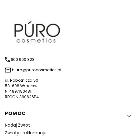
600 960 828
biuro@purocosmetics.pl
ul. Robotnicza 50
53-608 Wrocław
NIP 8971804811
REGON 360626114
Linki w stopce
POMOC
Nadaj Zwrot
Zwroty i reklamacje.