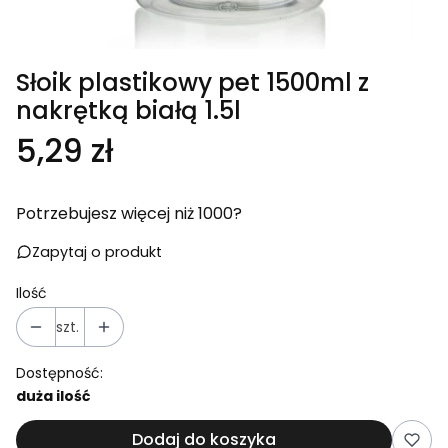
Słoik plastikowy pet 1500ml z
nakrętką białą 1.5l
Cena
5,29 zł
Potrzebujesz więcej niż 1000?
Zapytaj o produkt
Ilość
szt.
Dostępność:
duża ilość
Dodaj do koszyka