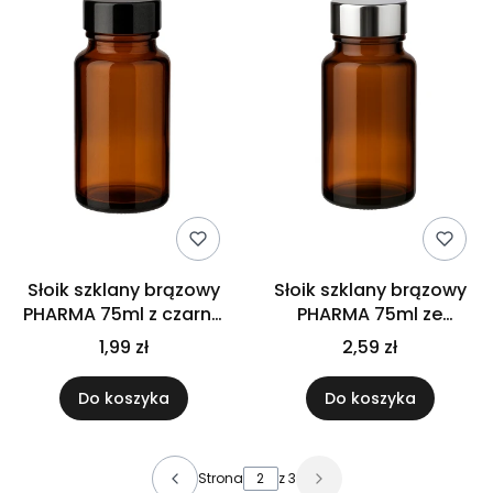
Słoik szklany brązowy
Słoik szklany brązowy
PHARMA 75ml z czarną
PHARMA 75ml ze
nakrętką na
srebrną nakrętką na
1,99 zł
2,59 zł
suplementy tabletki
suplementy tabletki
kapsułki
kapsułki
Do koszyka
Do koszyka
Strona
z 3