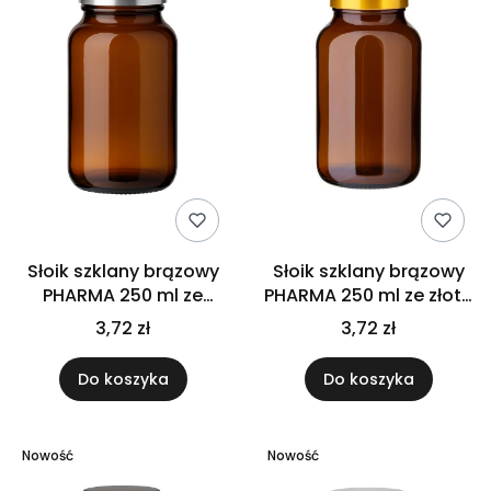
Słoik szklany brązowy
Słoik szklany brązowy
PHARMA 250 ml ze
PHARMA 250 ml ze złotą
srebrną nakrętką na
nakrętką na
3,72 zł
3,72 zł
suplementy tabletki
suplementy tabletki
kapsułki
kapsułki
Do koszyka
Do koszyka
Nowość
Nowość