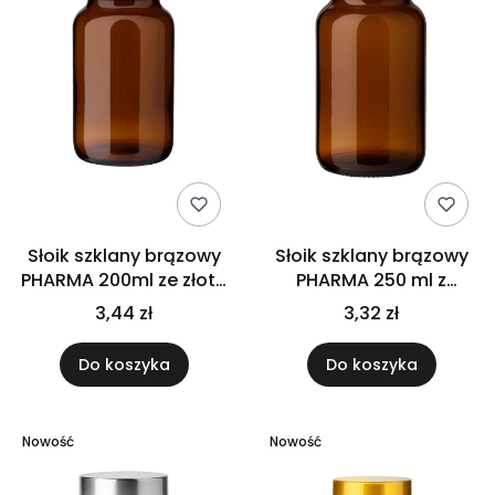
Słoik szklany brązowy
Słoik szklany brązowy
PHARMA 200ml ze złotą
PHARMA 250 ml z
nakrętką na
czarną nakrętką na
3,44 zł
3,32 zł
suplementy tabletki
suplementy tabletki
kapsułki
kapsułki
Do koszyka
Do koszyka
Nowość
Nowość