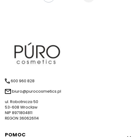
600 960 828
biuro@purocosmetics.pl
ul. Robotnicza 50
53-608 Wrocław
NIP 8971804811
REGON 360626114
Linki w stopce
POMOC