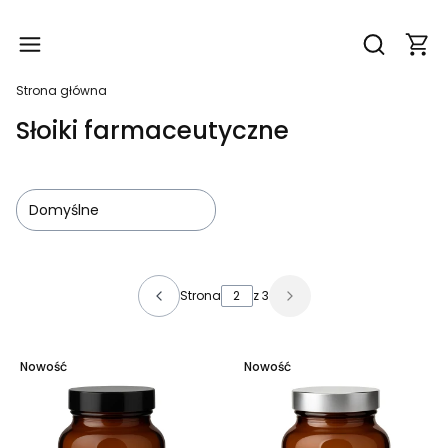
Produ
Otwórz wy
Strona główna
Słoiki farmaceutyczne
Domyślne
Lista produktów
Strona
z 3
Nowość
Nowość