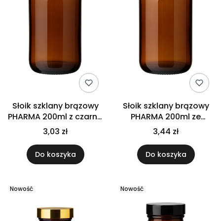
Słoik szklany brązowy
Słoik szklany brązowy
PHARMA 200ml z czarną
PHARMA 200ml ze
nakrętką na
srebrną nakrętką na
3,03 zł
3,44 zł
suplementy tabletki
suplementy tabletki
kapsułki
kapsułki
Do koszyka
Do koszyka
Nowość
Nowość