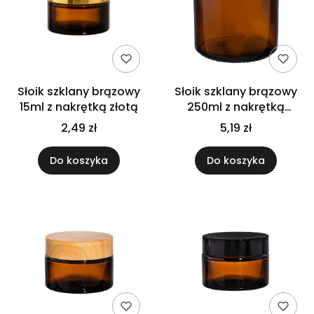
Słoik szklany brązowy
Słoik szklany brązowy
15ml z nakrętką złotą
250ml z nakrętką
aluminiową
2,49 zł
5,19 zł
Do koszyka
Do koszyka