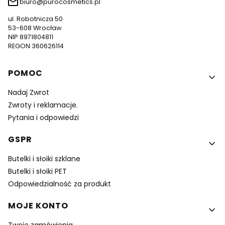
biuro@purocosmetics.pl
ul. Robotnicza 50
53-608 Wrocław
NIP 8971804811
REGON 360626114
Linki w stopce
POMOC
Nadaj Zwrot
Zwroty i reklamacje.
Pytania i odpowiedzi
GSPR
Butelki i słoiki szklane
Butelki i słoiki PET
Odpowiedzialność za produkt
MOJE KONTO