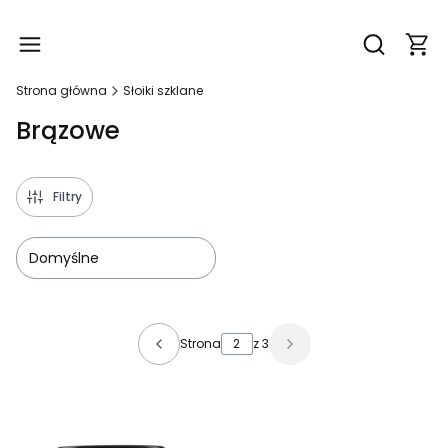
Produ
Otwórz wy
Strona główna
Słoiki szklane
Brązowe
Filtry
Domyślne
Lista produktów
Strona
z 3