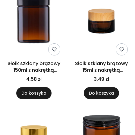
Słoik szklany brązowy
Słoik szklany brązowy
150ml z nakrętką
15ml z nakrętką
plastikową
bambusową
4,58 zł
3,49 zł
Do koszyka
Do koszyka