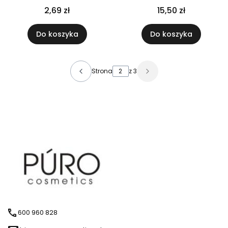
aluminiową
2,69 zł
15,50 zł
Do koszyka
Do koszyka
Strona
z 3
600 960 828