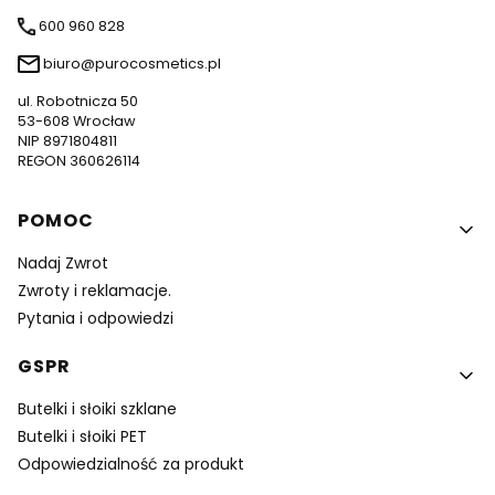
600 960 828
biuro@purocosmetics.pl
ul. Robotnicza 50
53-608 Wrocław
NIP 8971804811
REGON 360626114
Linki w stopce
POMOC
Nadaj Zwrot
Zwroty i reklamacje.
Pytania i odpowiedzi
GSPR
Butelki i słoiki szklane
Butelki i słoiki PET
Odpowiedzialność za produkt