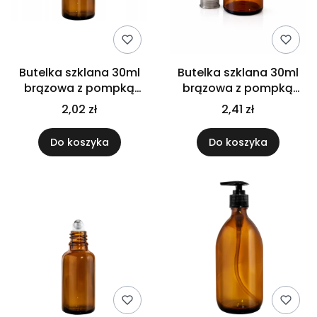
Butelka szklana 30ml
Butelka szklana 30ml
brązowa z pompką
brązowa z pompką
dozownikiem
złoto czarną do kremu
2,02 zł
2,41 zł
oleju
Do koszyka
Do koszyka