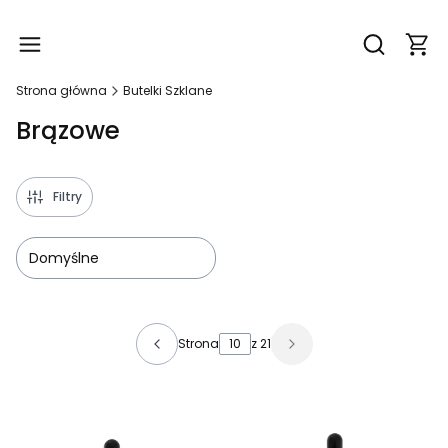
Produ
Otwórz wy
Strona główna
Butelki Szklane
Brązowe
Filtry
Domyślne
Lista produktów
Strona
z 21