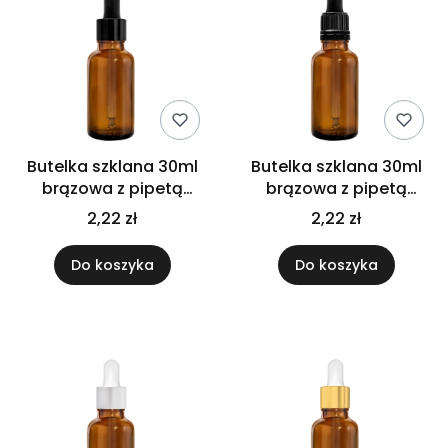
Butelka szklana 30ml
Butelka szklana 30ml
brązowa z pipetą
brązowa z pipetą
czarną połysk
gwarancyjną
2,22 zł
2,22 zł
Do koszyka
Do koszyka