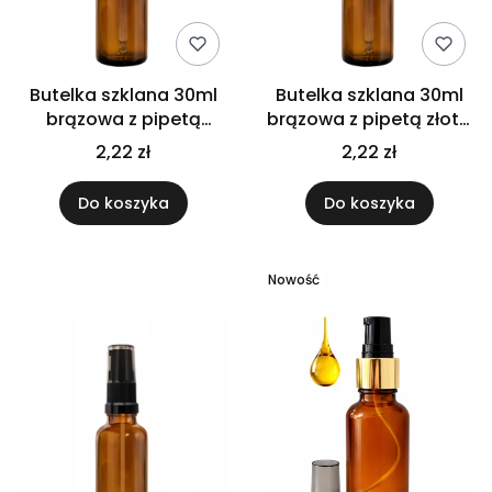
Butelka szklana 30ml
Butelka szklana 30ml
brązowa z pipetą
brązowa z pipetą złotą
srebrną
białą
2,22 zł
2,22 zł
Do koszyka
Do koszyka
Nowość