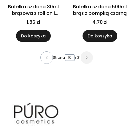
Butelka szklana 30ml
Butelka szklana 500ml
brązowa z roll on i
brąz z pompką czarną
nakrętką
1,86 zł
4,70 zł
Do koszyka
Do koszyka
Strona
z 21