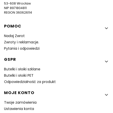
53-608 Wrocław
NIP 8971804811
REGON 360626114
Linki w stopce
POMOC
Nadaj Zwrot
Zwroty i reklamacje.
Pytania i odpowiedzi
GSPR
Butelki i słoiki szklane
Butelki i słoiki PET
Odpowiedzialność za produkt
MOJE KONTO
Twoje zamówienia
Ustawienia konta