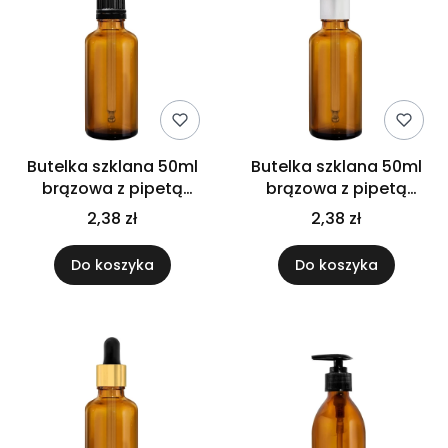
Butelka szklana 50ml
Butelka szklana 50ml
brązowa z pipetą
brązowa z pipetą
gwarancyjną
srebrną
2,38 zł
2,38 zł
Do koszyka
Do koszyka