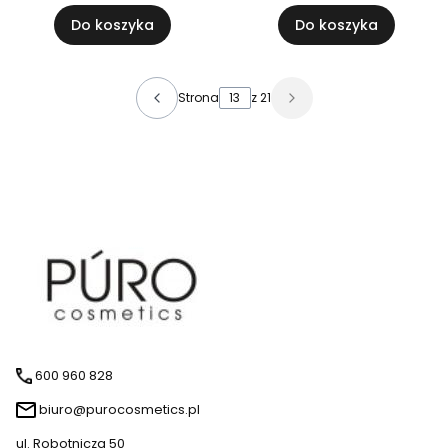
Do koszyka
Do koszyka
Strona
z 21
600 960 828
biuro@purocosmetics.pl
ul. Robotnicza 50