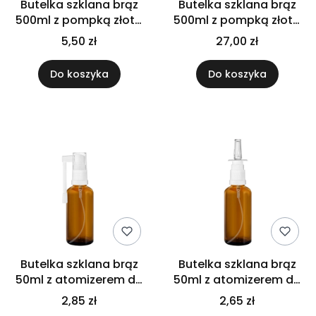
Butelka szklana brąz
Butelka szklana brąz
500ml z pompką złoto
500ml z pompką złoto
czarną
czarną zestaw x5
5,50 zł
27,00 zł
Do koszyka
Do koszyka
Butelka szklana brąz
Butelka szklana brąz
50ml z atomizerem do
50ml z atomizerem do
gardła
nosa
2,85 zł
2,65 zł