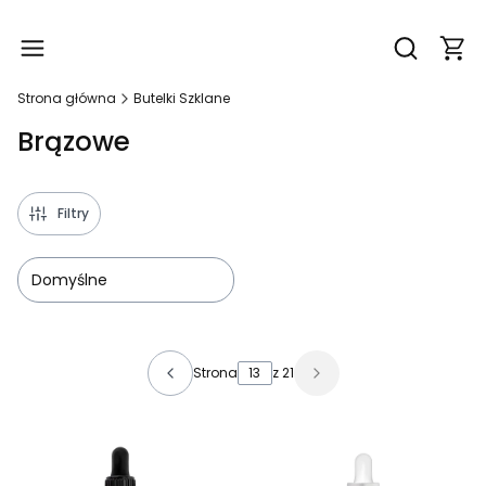
Produ
Otwórz wy
Strona główna
Butelki Szklane
Brązowe
Filtry
Domyślne
Lista produktów
Strona
z 21