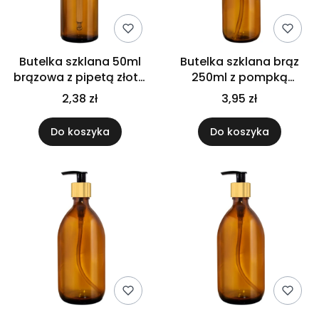
Butelka szklana 50ml
Butelka szklana brąz
brązowa z pipetą złoto
250ml z pompką
czarną
czarną
2,38 zł
3,95 zł
Do koszyka
Do koszyka