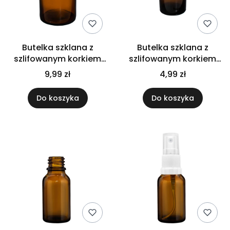
Butelka szklana z
Butelka szklana z
szlifowanym korkiem
szlifowanym korkiem
500ml
60ml
9,99 zł
4,99 zł
Do koszyka
Do koszyka