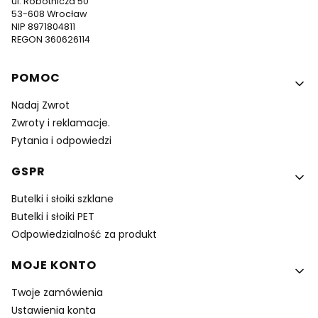
ul. Robotnicza 50
53-608 Wrocław
NIP 8971804811
REGON 360626114
Linki w stopce
POMOC
Nadaj Zwrot
Zwroty i reklamacje.
Pytania i odpowiedzi
GSPR
Butelki i słoiki szklane
Butelki i słoiki PET
Odpowiedzialność za produkt
MOJE KONTO
Twoje zamówienia
Ustawienia konta