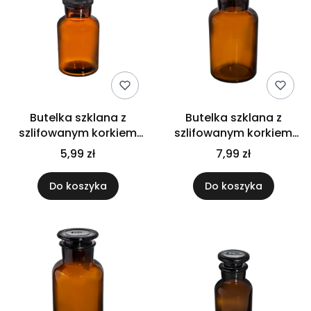
Butelka szklana z
Butelka szklana z
szlifowanym korkiem
szlifowanym korkiem
125ml
250ml
5,99 zł
7,99 zł
Do koszyka
Do koszyka