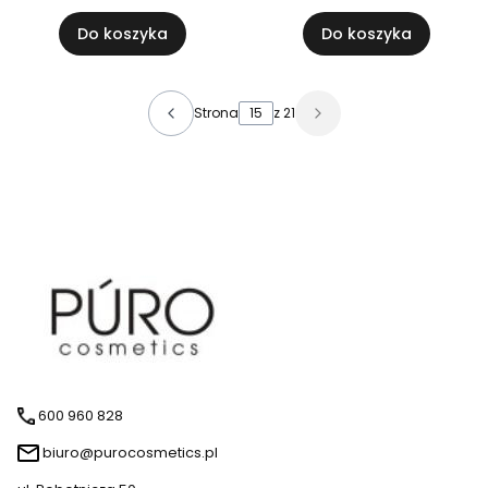
Do koszyka
Do koszyka
Strona
z 21
600 960 828
biuro@purocosmetics.pl