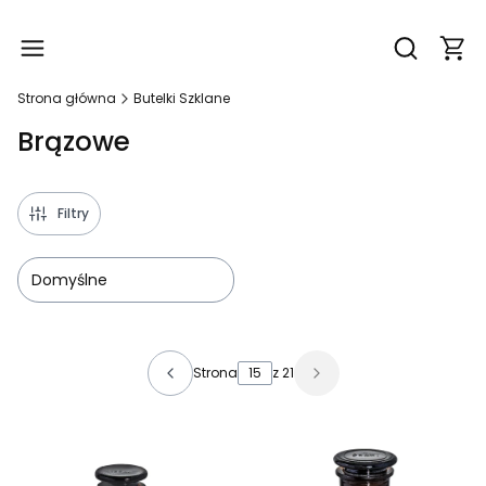
Produ
Otwórz wy
Strona główna
Butelki Szklane
Brązowe
Filtry
Domyślne
Lista produktów
Strona
z 21