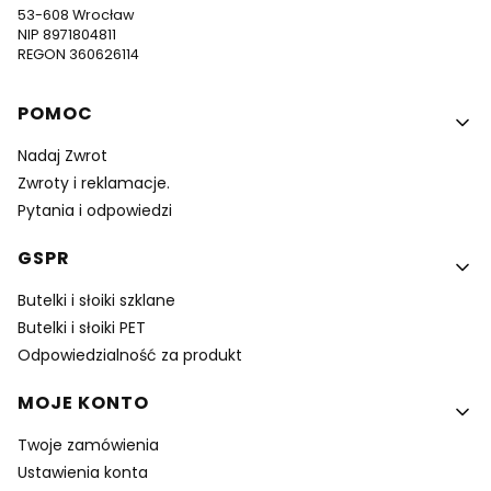
53-608 Wrocław
NIP 8971804811
REGON 360626114
Linki w stopce
POMOC
Nadaj Zwrot
Zwroty i reklamacje.
Pytania i odpowiedzi
GSPR
Butelki i słoiki szklane
Butelki i słoiki PET
Odpowiedzialność za produkt
MOJE KONTO
Twoje zamówienia
Ustawienia konta