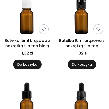
Butelka 15ml brązowa z
Butelka 15ml brązowa z
nakrętką flip top białą
nakrętką flip top
czarną
1,32 zł
1,32 zł
Do koszyka
Do koszyka