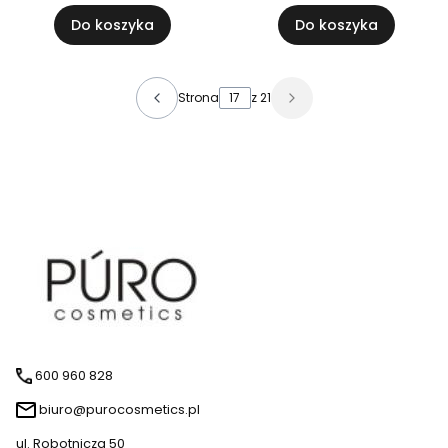
Do koszyka
Do koszyka
Strona
z 21
600 960 828
biuro@purocosmetics.pl
ul. Robotnicza 50