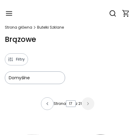
Produ
Otwórz wy
Strona główna
Butelki Szklane
Brązowe
Filtry
Domyślne
Lista produktów
Strona
z 21