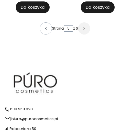
Do koszyka
Do koszyka
Strona
z 6
600 960 828
biuro@purocosmetics.pl
ul. Robotnicza 50