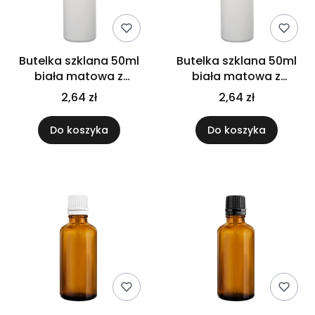
Butelka szklana 50ml
Butelka szklana 50ml
biała matowa z
biała matowa z
kroplomierzem białym
kroplomierzem
2,64 zł
2,64 zł
czarnym
Do koszyka
Do koszyka