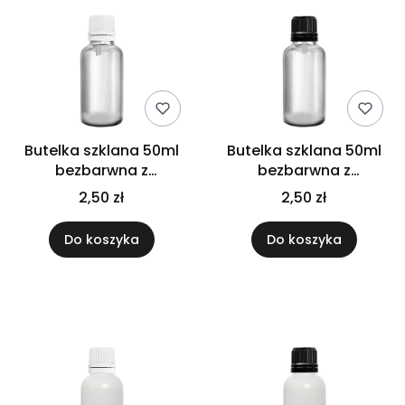
Butelka szklana 50ml
Butelka szklana 50ml
bezbarwna z
bezbarwna z
kroplomierzem białym
kroplomierzem
2,50 zł
2,50 zł
czarnym
Do koszyka
Do koszyka