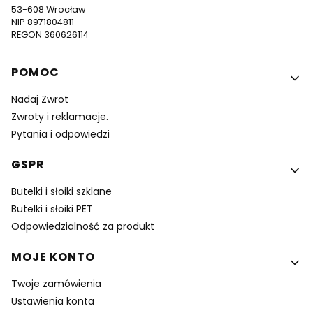
53-608 Wrocław
NIP 8971804811
REGON 360626114
Linki w stopce
POMOC
Nadaj Zwrot
Zwroty i reklamacje.
Pytania i odpowiedzi
GSPR
Butelki i słoiki szklane
Butelki i słoiki PET
Odpowiedzialność za produkt
MOJE KONTO
Twoje zamówienia
Ustawienia konta