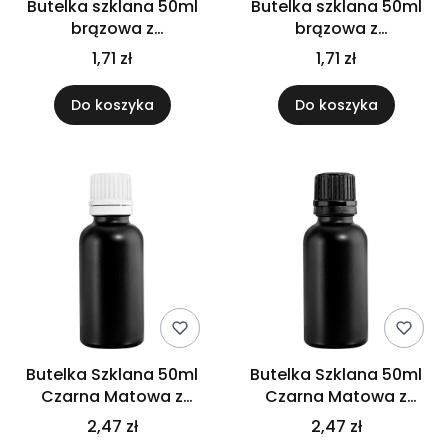
Butelka szklana 50ml
Butelka szklana 50ml
brązowa z
brązowa z
kroplomierzem białym
kroplomierzem
1,71 zł
1,71 zł
czarnym
Do koszyka
Do koszyka
Butelka Szklana 50ml
Butelka Szklana 50ml
Czarna Matowa z
Czarna Matowa z
kroplomierzem białym
kroplomierzem
2,47 zł
2,47 zł
czarnym