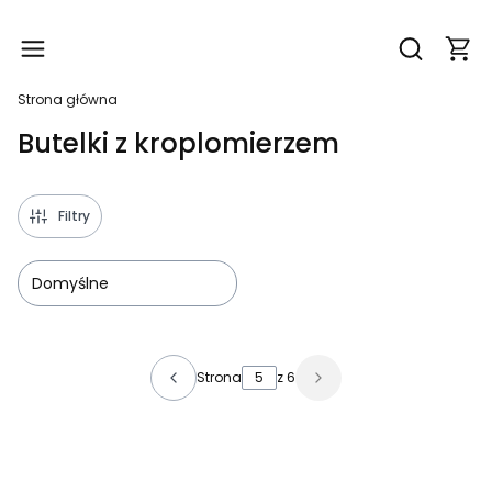
Produ
Otwórz wy
Strona główna
Butelki z kroplomierzem
Filtry
Domyślne
Lista produktów
Strona
z 6