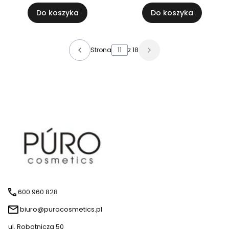
Do koszyka
Do koszyka
Strona
z 18
600 960 828
biuro@purocosmetics.pl
ul. Robotnicza 50