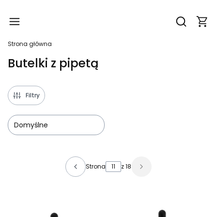
Produ
Otwórz wy
Strona główna
Butelki z pipetą
Filtry
Domyślne
Lista produktów
Strona
z 18