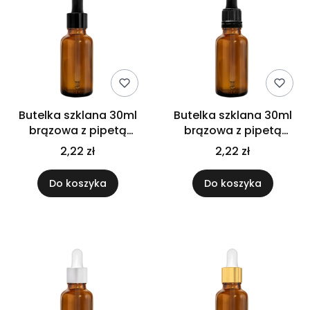
Butelka szklana 30ml
Butelka szklana 30ml
brązowa z pipetą
brązowa z pipetą
czarną połysk
gwarancyjną
2,22 zł
2,22 zł
Do koszyka
Do koszyka