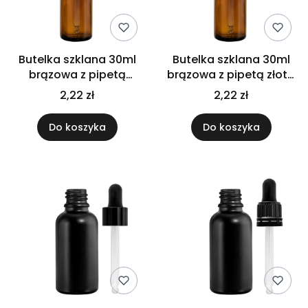
Butelka szklana 30ml
Butelka szklana 30ml
brązowa z pipetą
brązowa z pipetą złotą
srebrną
białą
2,22 zł
2,22 zł
Do koszyka
Do koszyka