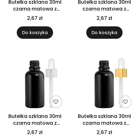
Butelka szklana 30ml
Butelka szklana 30ml
czarna matowa z
czarna matowa z
pipetą czarną
pipetą gwarancyjną
2,67 zł
2,67 zł
Do koszyka
Do koszyka
Butelka szklana 30ml
Butelka szklana 30ml
czarna matowa z
czarna matowa z
pipetą srebrną
pipetą złoto białą
2,67 zł
2,67 zł