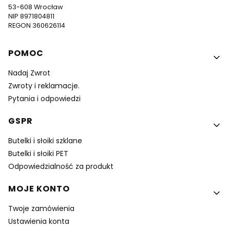
53-608 Wrocław
NIP 8971804811
REGON 360626114
Linki w stopce
POMOC
Nadaj Zwrot
Zwroty i reklamacje.
Pytania i odpowiedzi
GSPR
Butelki i słoiki szklane
Butelki i słoiki PET
Odpowiedzialność za produkt
MOJE KONTO
Twoje zamówienia
Ustawienia konta