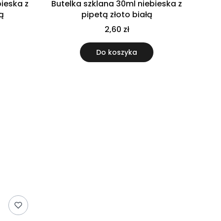
bieska z
Butelka szklana 30ml niebieska z
ą
pipetą złoto białą
2,60 zł
Do koszyka