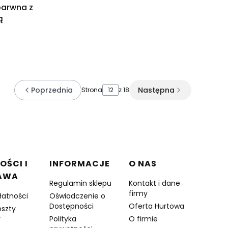
barwna z
ą
Poprzednia
Następna
Strona
z 18
OŚCI I
INFORMACJE
O NAS
AWA
Regulamin sklepu
Kontakt i dane
firmy
łatności
Oświadczenie o
Dostępności
Oferta Hurtowa
oszty
y
Polityka
O firmie