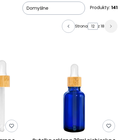
Produkty:
141
Domyślne
Strona
z 18