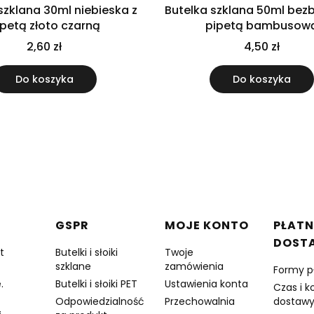
szklana 30ml niebieska z
Butelka szklana 50ml bez
ipetą złoto czarną
pipetą bambusow
2,60 zł
4,50 zł
Do koszyka
Do koszyka
w stopce
GSPR
MOJE KONTO
PŁATN
DOST
t
Butelki i słoiki
Twoje
szklane
zamówienia
Formy p
.
Butelki i słoiki PET
Ustawienia konta
Czas i k
Odpowiedzialność
Przechowalnia
dostaw