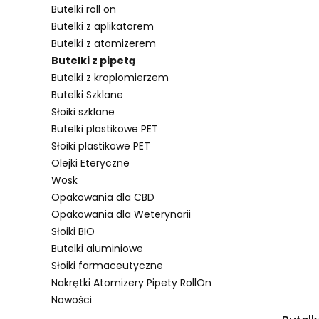
Butelki roll on
Butelki z aplikatorem
Butelki z atomizerem
Lista pro
Butelki z pipetą
Butelki z kroplomierzem
Butelki Szklane
Słoiki szklane
Butelki plastikowe PET
Słoiki plastikowe PET
Olejki Eteryczne
Wosk
Opakowania dla CBD
Opakowania dla Weterynarii
Słoiki BIO
Butelki aluminiowe
Słoiki farmaceutyczne
Nakrętki Atomizery Pipety RollOn
Nowości
Koniec menu