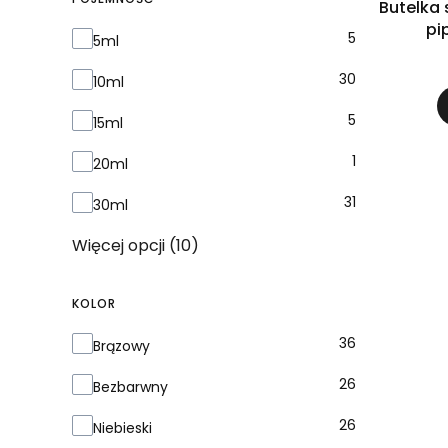
Butelka 
pi
Pojemność
5
5ml
30
10ml
5
15ml
1
20ml
31
30ml
Więcej opcji (10)
KOLOR
Kolor
36
Brązowy
26
Bezbarwny
26
Niebieski