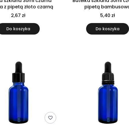
a szklana 30ml czarna
Butelka szklana 30ml cz
 z pipetą złoto czarną
pipetą bambusow
2,67 zł
5,40 zł
Do koszyka
Do koszyka