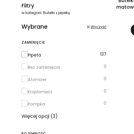
Butelk
Filtry
matowa
w kategorii: Butelki z pipetą
Wybrane
Wyczyść
ZAMKNIĘCIE
Zamknięcie
137
Pipeta
0
Bez zamknięcia
0
Atomizer
0
Kroplomierz
0
Pompka
Więcej opcji (3)
POJEMNOŚĆ