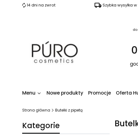
14 dni na zwrot
Szybka wysyłka w
do
0
god
Menu
Nowe produkty
Promocje
Oferta H
Strona główna
Butelki z pipetą
Butel
Kategorie