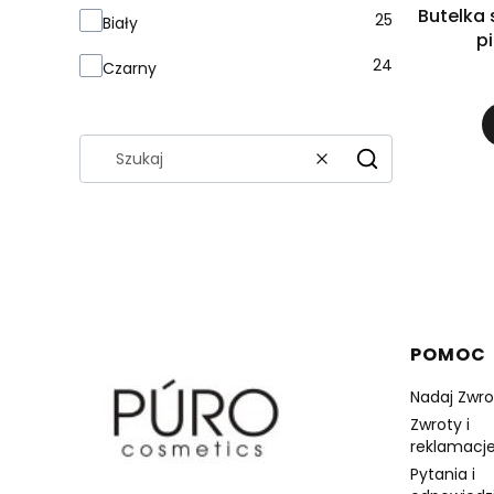
Butelka 
25
Biały
p
24
Czarny
Wyczyść
Szukaj
Linki 
POMOC
Nadaj Zwro
Zwroty i
reklamacje
Pytania i