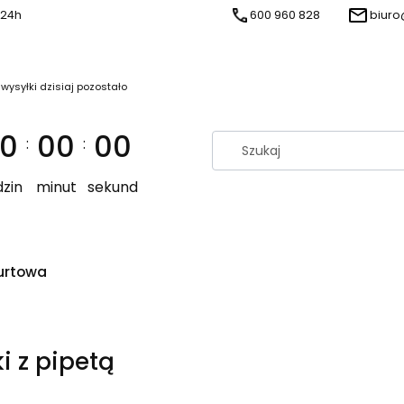
 24h
600 960 828
biuro
 wysyłki dzisiaj pozostało
0
00
00
:
:
zin
minut
sekund
urtowa
ki z pipetą