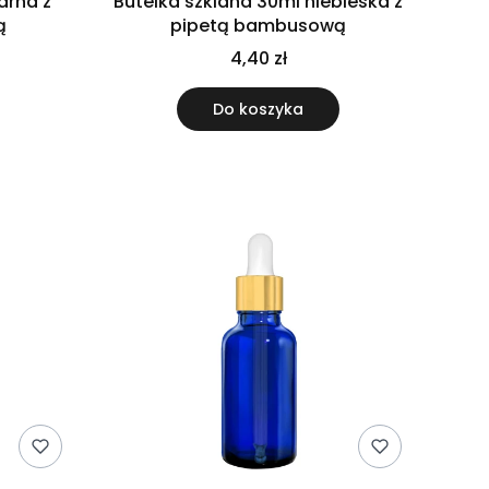
arna z
Butelka szklana 30ml niebieska z
ą
pipetą bambusową
4,40 zł
Do koszyka