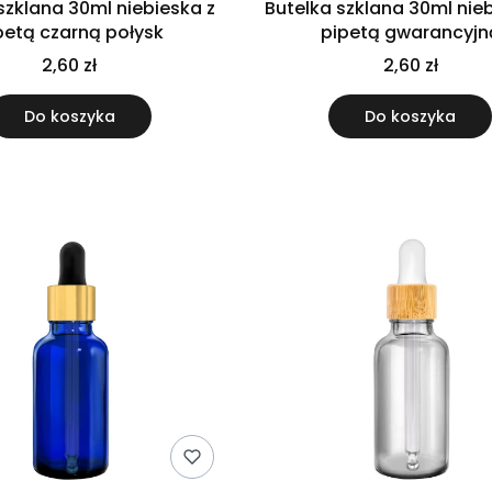
szklana 30ml niebieska z
Butelka szklana 30ml nie
petą czarną połysk
pipetą gwarancyjn
2,60 zł
2,60 zł
Do koszyka
Do koszyka