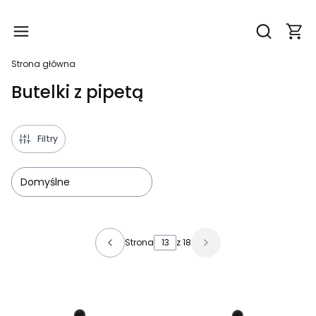
Produ
Otwórz wy
Strona główna
Butelki z pipetą
Filtry
Domyślne
Lista produktów
Strona
z 18