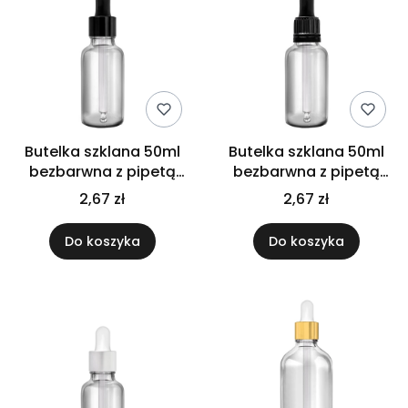
Butelka szklana 50ml
Butelka szklana 50ml
bezbarwna z pipetą
bezbarwna z pipetą
czarną
gwarancyjną
2,67 zł
2,67 zł
Do koszyka
Do koszyka