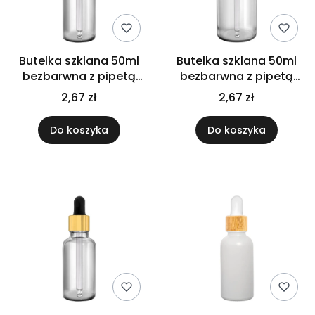
Butelka szklana 50ml
Butelka szklana 50ml
bezbarwna z pipetą
bezbarwna z pipetą
srebrną
złoto białą
2,67 zł
2,67 zł
Do koszyka
Do koszyka