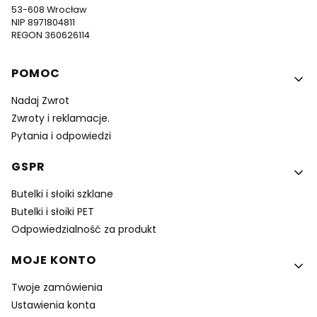
53-608 Wrocław
NIP 8971804811
REGON 360626114
Linki w stopce
POMOC
Nadaj Zwrot
Zwroty i reklamacje.
Pytania i odpowiedzi
GSPR
Butelki i słoiki szklane
Butelki i słoiki PET
Odpowiedzialność za produkt
MOJE KONTO
Twoje zamówienia
Ustawienia konta