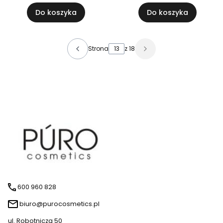
Do koszyka
Do koszyka
Strona
z 18
600 960 828
biuro@purocosmetics.pl
ul. Robotnicza 50