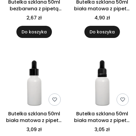
Butelka szklana 50ml
Butelka szklana 50ml
bezbarwna z pipetą
biała matowa z pipetą
złoto czarną
bambusową
2,67 zł
4,90 zł
Do koszyka
Do koszyka
Butelka szklana 50ml
Butelka szklana 50ml
biała matowa z pipetą
biała matowa z pipetą
czarną
gwarancyjną
3,09 zł
3,05 zł