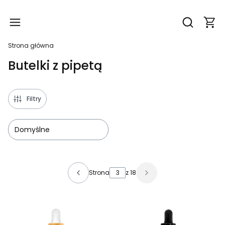
Produ
Otwórz wy
Strona główna
Butelki z pipetą
Filtry
Domyślne
Lista produktów
Strona
z 18