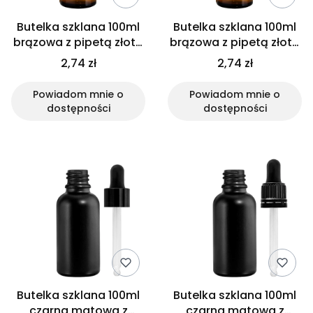
Butelka szklana 100ml
Butelka szklana 100ml
brązowa z pipetą złotą
brązowa z pipetą złoto
białą
czarną
2,74 zł
2,74 zł
Powiadom mnie o
Powiadom mnie o
dostępności
dostępności
Butelka szklana 100ml
Butelka szklana 100ml
czarna matowa z
czarna matowa z