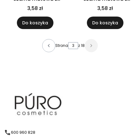
pipetą czarną
pipetą gwarancyjną
3,58 zł
3,58 zł
Do koszyka
Do koszyka
Strona
z 18
600 960 828