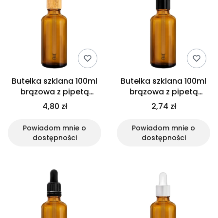
Butelka szklana 100ml
Butelka szklana 100ml
brązowa z pipetą
brązowa z pipetą
bambusową
czarną połysk
4,80 zł
2,74 zł
Powiadom mnie o
Powiadom mnie o
dostępności
dostępności