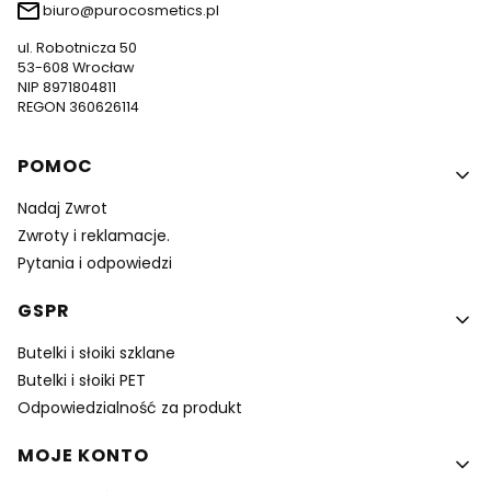
biuro@purocosmetics.pl
ul. Robotnicza 50
53-608 Wrocław
NIP 8971804811
REGON 360626114
Linki w stopce
POMOC
Nadaj Zwrot
Zwroty i reklamacje.
Pytania i odpowiedzi
GSPR
Butelki i słoiki szklane
Butelki i słoiki PET
Odpowiedzialność za produkt
MOJE KONTO