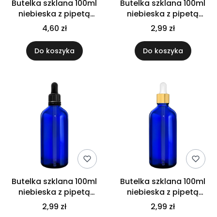
Butelka szklana 100ml
Butelka szklana 100ml
niebieska z pipetą
niebieska z pipetą
bambusową
czarną
4,60 zł
2,99 zł
Do koszyka
Do koszyka
Butelka szklana 100ml
Butelka szklana 100ml
niebieska z pipetą
niebieska z pipetą
gwarancyjną
złotą białą
2,99 zł
2,99 zł