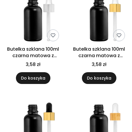
Butelka szklana 100ml
Butelka szklana 100ml
czarna matowa z
czarna matowa z
pipetą srebrną
pipetą złoto białą
3,58 zł
3,58 zł
Do koszyka
Do koszyka