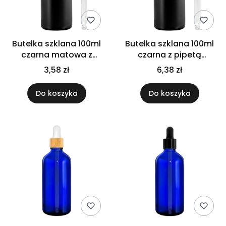
Butelka szklana 100ml
Butelka szklana 100ml
czarna matowa z
czarna z pipetą
pipetą złoto czarną
bambusową
3,58 zł
6,38 zł
Do koszyka
Do koszyka