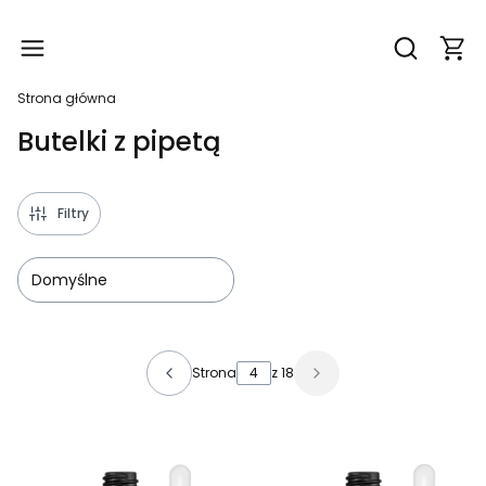
Produ
Otwórz wy
Strona główna
Butelki z pipetą
Filtry
Domyślne
Lista produktów
Strona
z 18