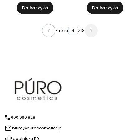
Do koszyka
Do koszyka
Strona
z 18
600 960 828
biuro@purocosmetics.pl
ul. Robotnicza 50