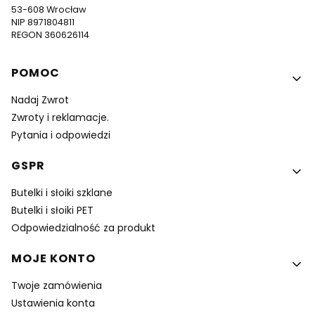
53-608 Wrocław
NIP 8971804811
REGON 360626114
Linki w stopce
POMOC
Nadaj Zwrot
Zwroty i reklamacje.
Pytania i odpowiedzi
GSPR
Butelki i słoiki szklane
Butelki i słoiki PET
Odpowiedzialność za produkt
MOJE KONTO
Twoje zamówienia
Ustawienia konta