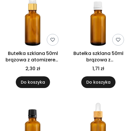
Butelka szklana 50ml
Butelka szklana 50ml
brązowa z atomizerem
brązowa z
złotym
kroplomierzem białym
2,30 zł
1,71 zł
Do koszyka
Do koszyka