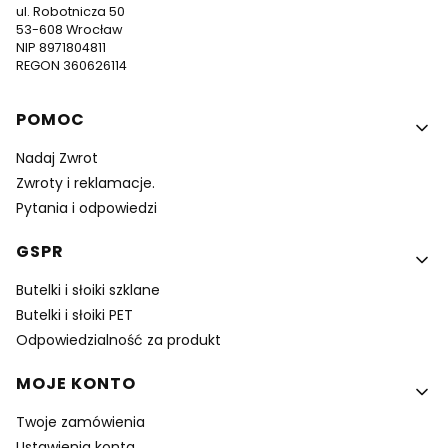
ul. Robotnicza 50
53-608 Wrocław
NIP 8971804811
REGON 360626114
Linki w stopce
POMOC
Nadaj Zwrot
Zwroty i reklamacje.
Pytania i odpowiedzi
GSPR
Butelki i słoiki szklane
Butelki i słoiki PET
Odpowiedzialność za produkt
MOJE KONTO
Twoje zamówienia
Ustawienia konta