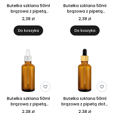
Butelka szklana 50ml
Butelka szklana 50ml
brązowa z pipetą
brązowa z pipetą
czarną połysk
gwarancyjną
2,38 zł
2,38 zł
Do koszyka
Do koszyka
Butelka szklana 50ml
Butelka szklana 50ml
brązowa z pipetą
brązowa z pipetą złoto
srebrną
czarną
2,38 zł
2,38 zł