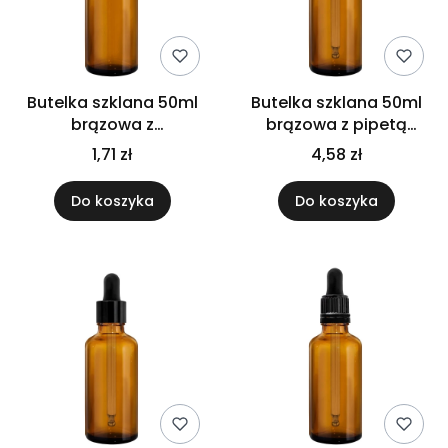
Butelka szklana 50ml
Butelka szklana 50ml
brązowa z
brązowa z pipetą
kroplomierzem
bambusową
1,71 zł
4,58 zł
czarnym
Do koszyka
Do koszyka