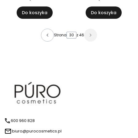
Do koszyka
Do koszyka
Strona
z 46
600 960 828
biuro@purocosmetics.pl