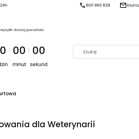
 24h
600 960 828
biuro
 wysyłki dzisiaj pozostało
0
00
00
:
:
zin
minut
sekund
urtowa
wania dla Weterynarii