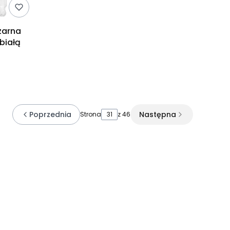
zarna
białą
Poprzednia
Następna
Strona
z 46