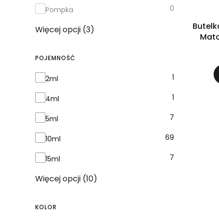
0
Pompka
Butelk
Więcej opcji (3)
Mato
POJEMNOŚĆ
Pojemność
1
2ml
1
4ml
7
5ml
69
10ml
7
15ml
Więcej opcji (10)
KOLOR