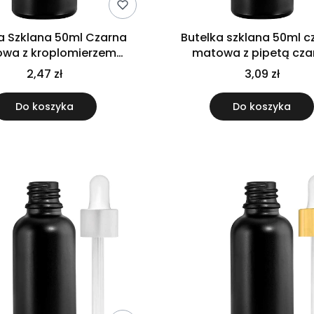
a Szklana 50ml Czarna
Butelka szklana 50ml c
wa z kroplomierzem
matowa z pipetą cza
czarnym
2,47 zł
3,09 zł
Do koszyka
Do koszyka