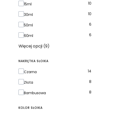
10
15ml
10
30ml
6
50ml
6
60ml
Więcej opcji (9)
NAKRĘTKA SŁOIKA
Nakrętka słoika
14
Czarna
8
Złota
8
Bambusowa
KOLOR SŁOIKA