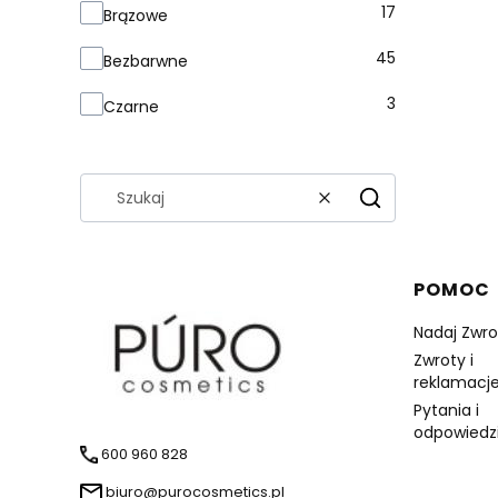
Kolor słoika
17
Brązowe
45
Bezbarwne
3
Czarne
Wyczyść
Szukaj
Linki 
POMOC
Nadaj Zwro
Zwroty i
reklamacje
Pytania i
odpowiedz
600 960 828
biuro@purocosmetics.pl