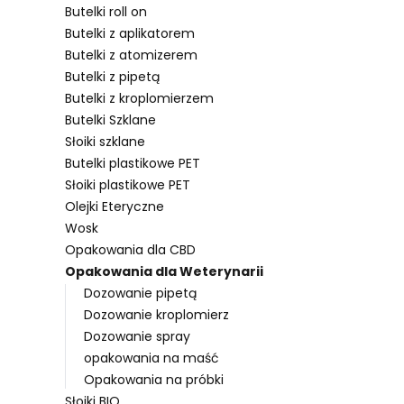
Butelki roll on
Butelki z aplikatorem
Butelki z atomizerem
Lista pro
Butelki z pipetą
Butelki z kroplomierzem
Butelki Szklane
Słoiki szklane
Butelki plastikowe PET
Słoiki plastikowe PET
Olejki Eteryczne
Wosk
Opakowania dla CBD
Opakowania dla Weterynarii
Dozowanie pipetą
Dozowanie kroplomierz
Dozowanie spray
opakowania na maść
Opakowania na próbki
Słoiki BIO