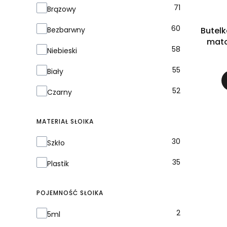
Kolor
71
Brązowy
60
Bezbarwny
Butelk
mato
58
Niebieski
55
Biały
52
Czarny
MATERIAŁ SŁOIKA
Materiał słoika
30
Szkło
35
Plastik
POJEMNOŚĆ SŁOIKA
Pojemność słoika
2
5ml