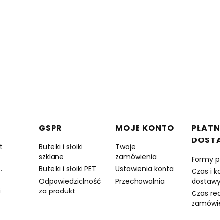
w stopce
GSPR
MOJE KONTO
PŁATN
DOST
t
Butelki i słoiki
Twoje
szklane
zamówienia
Formy p
.
Butelki i słoiki PET
Ustawienia konta
Czas i k
Odpowiedzialność
Przechowalnia
dostaw
i
za produkt
Czas rea
zamówi