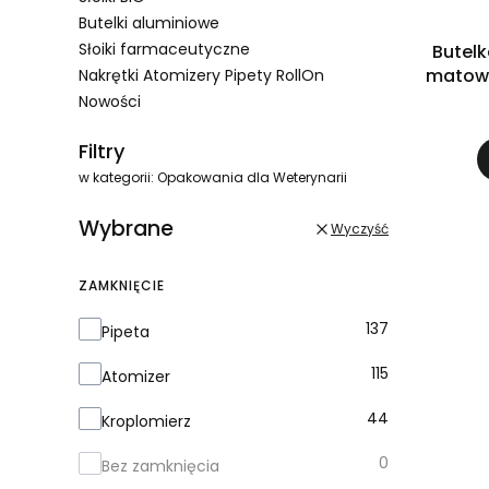
Butelki aluminiowe
Słoiki farmaceutyczne
Butelk
matowa
Nakrętki Atomizery Pipety RollOn
Nowości
Koniec menu
Filtry
w kategorii: Opakowania dla Weterynarii
Wybrane
Wyczyść
ZAMKNIĘCIE
Zamknięcie
137
Pipeta
115
Atomizer
44
Kroplomierz
0
Bez zamknięcia