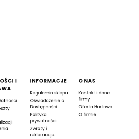
OŚCI I
INFORMACJE
O NAS
AWA
Regulamin sklepu
Kontakt i dane
firmy
łatności
Oświadczenie o
Dostępności
Oferta Hurtowa
oszty
y
Polityka
O firmie
prywatności
lizacji
enia
Zwroty i
reklamacje.