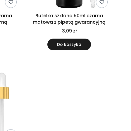
zarna
Butelka szklana 50ml czarna
rną
matowa z pipetą gwarancyjną
3,09 zł
Do koszyka