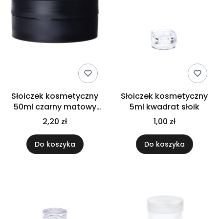
Słoiczek kosmetyczny
Słoiczek kosmetyczny
50ml czarny matowy
5ml kwadrat słoik
słoik
2,20 zł
1,00 zł
Do koszyka
Do koszyka