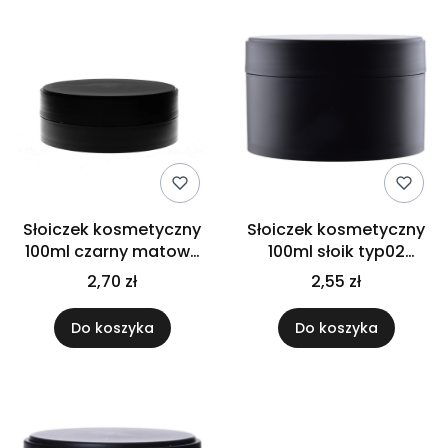
Słoiczek kosmetyczny
Słoiczek kosmetyczny
100ml czarny matowy
100ml słoik typ02
słoik
czarny matowy
2,70 zł
2,55 zł
Do koszyka
Do koszyka