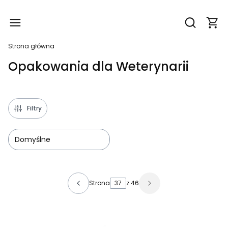
Produ
Otwórz wy
Strona główna
Opakowania dla Weterynarii
Filtry
Domyślne
Lista produktów
Strona
z 46