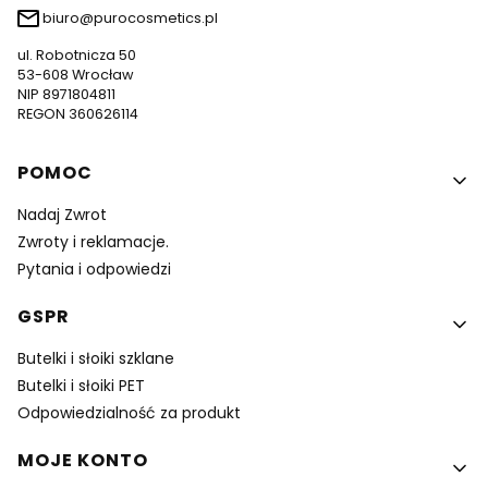
biuro@purocosmetics.pl
ul. Robotnicza 50
53-608 Wrocław
NIP 8971804811
REGON 360626114
Linki w stopce
POMOC
Nadaj Zwrot
Zwroty i reklamacje.
Pytania i odpowiedzi
GSPR
Butelki i słoiki szklane
Butelki i słoiki PET
Odpowiedzialność za produkt
MOJE KONTO