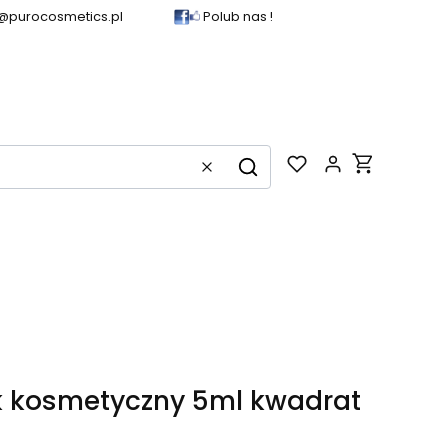
@purocosmetics.pl
Polub nas !
Produkty w k
Wyczyść
Szukaj
k kosmetyczny 5ml kwadrat