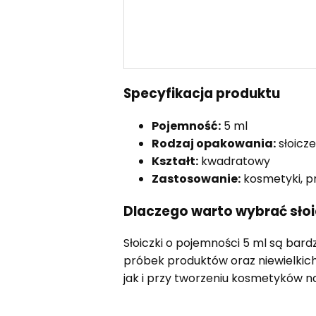
Specyfikacja produktu
Pojemność:
5 ml
Rodzaj opakowania:
słoicz
Kształt:
kwadratowy
Zastosowanie:
kosmetyki, pr
Dlaczego warto wybrać słoi
Słoiczki o pojemności 5 ml są ba
próbek produktów oraz niewielkich
jak i przy tworzeniu kosmetyków n