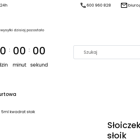
 24h
600 960 828
biuro
 wysyłki dzisiaj pozostało
0
00
00
:
:
zin
minut
sekund
urtowa
 5ml kwadrat słoik
Słoicze
słoik