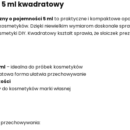
y 5 ml kwadratowy
ny o pojemności 5 ml
to praktyczne i kompaktowe op
 kosmetyków. Dzięki niewielkim wymiarom doskonale spra
etyki DIY. Kwadratowy kształt sprawia, że słoiczek preze
ml
– idealna do próbek kosmetyków
atowa forma ułatwia przechowywanie
ości
y do kosmetyków marki własnej
o przechowywania: