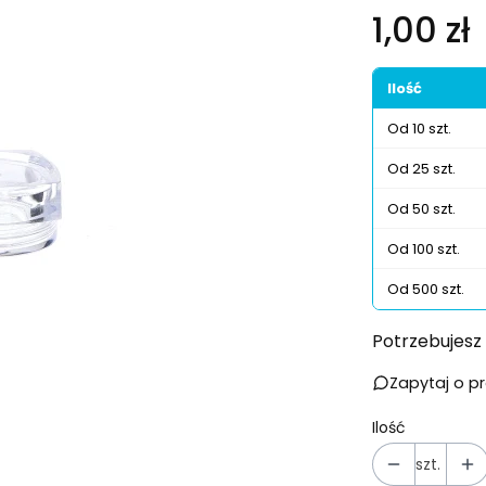
Cena
1,00 zł
Ilość
Od 10 szt.
Od 25 szt.
Od 50 szt.
Od 100 szt.
Od 500 szt.
Potrzebujesz 
Zapytaj o p
Ilość
szt.