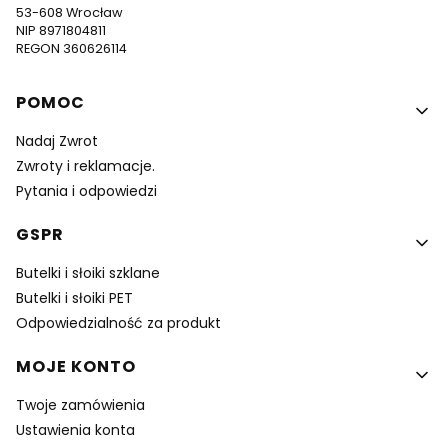
53-608 Wrocław
NIP 8971804811
REGON 360626114
Linki w stopce
POMOC
Nadaj Zwrot
Zwroty i reklamacje.
Pytania i odpowiedzi
GSPR
Butelki i słoiki szklane
Butelki i słoiki PET
Odpowiedzialność za produkt
MOJE KONTO
Twoje zamówienia
Ustawienia konta