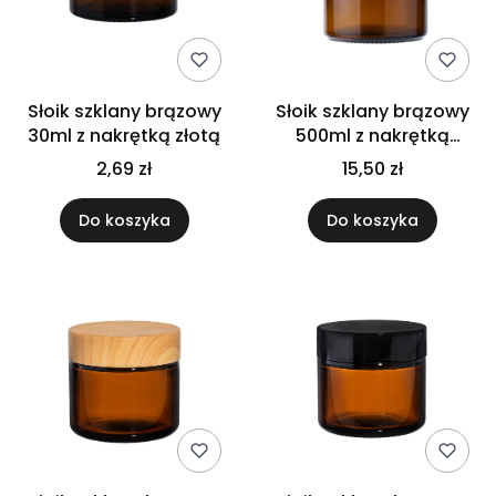
Słoik szklany brązowy
Słoik szklany brązowy
30ml z nakrętką złotą
500ml z nakrętką
aluminiową
2,69 zł
15,50 zł
Do koszyka
Do koszyka