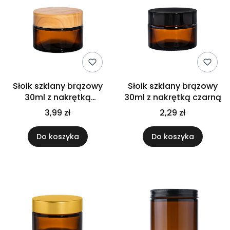
Słoik szklany brązowy
Słoik szklany brązowy
30ml z nakrętką
30ml z nakrętką czarną
bambusową PP
3,99 zł
2,29 zł
Do koszyka
Do koszyka