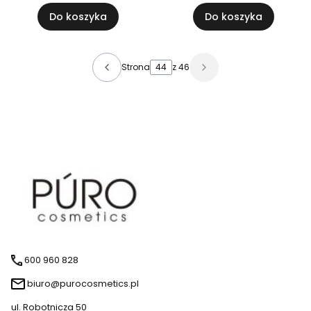
Do koszyka
Do koszyka
Strona
z 46
600 960 828
biuro@purocosmetics.pl
ul. Robotnicza 50