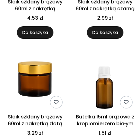
Słoik szklany brązowy
Słoik szklany brązowy
60ml z nakrętką
60ml z nakrętką czarną
bambusową PP
4,53 zł
2,99 zł
Do koszyka
Do koszyka
Słoik szklany brązowy
Butelka 15ml brązowa z
60ml z nakrętką złotą
kroplomierzem białym
3,29 zł
1,51 zł