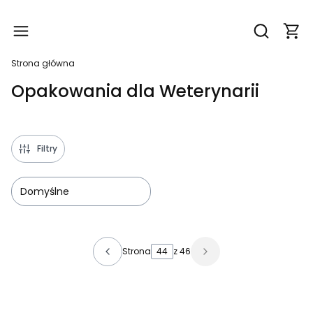
Produ
Otwórz wy
Strona główna
Opakowania dla Weterynarii
Filtry
Domyślne
Lista produktów
Strona
z 46