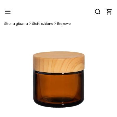
Produ
Otwórz wy
Strona główna
Słoiki szklane
Brązowe