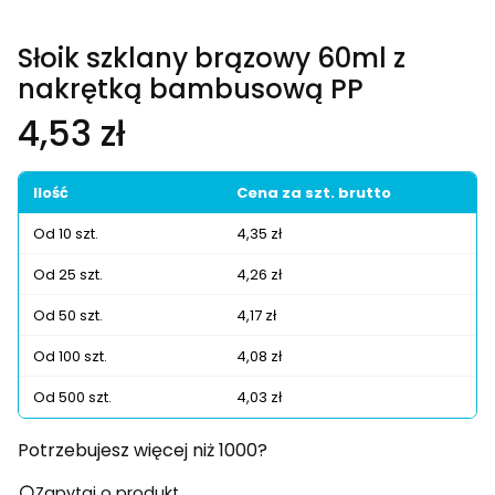
Słoik szklany brązowy 60ml z
nakrętką bambusową PP
Cena
4,53 zł
Ilość
Cena za szt. brutto
Od 10 szt.
4,35 zł
Od 25 szt.
4,26 zł
Od 50 szt.
4,17 zł
Od 100 szt.
4,08 zł
Od 500 szt.
4,03 zł
Potrzebujesz więcej niż 1000?
Zapytaj o produkt