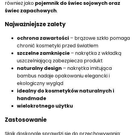
również jako
pojemnik do świec sojowych oraz
świec zapachowych
.
Najważniejsze zalety
ochrona zawartości
– brązowe szkło pomaga
chronić kosmetyki przed światłem
szczelne zamknięcie
– nakrętka z wkładką
uszczelniającą zabezpiecza produkt
naturalny design
– nakrętka imitująca
bambus nadaje opakowaniu elegancki i
ekologiczny wygląd
idealny do kosmetyków naturalnych i
handmade
wielokrotnego użytku
Zastosowanie
Słoik doskonale sprawdzi się do przechowywania: