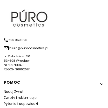
600 960 828
biuro@purocosmetics.pl
ul. Robotnicza 50
53-608 Wrocław
NIP 8971804811
REGON 360626114
Linki w stopce
POMOC
Nadaj Zwrot
Zwroty i reklamacje.
Pytania i odpowiedzi