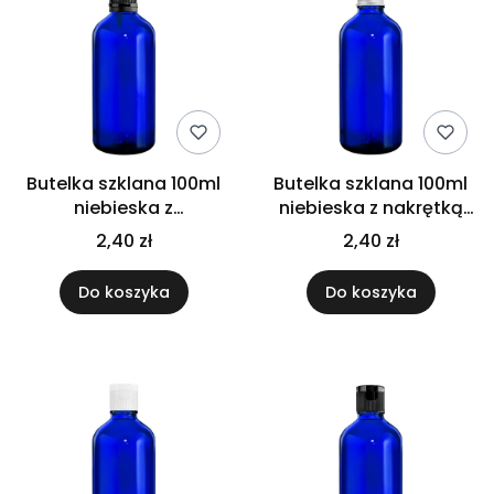
Butelka szklana 100ml
Butelka szklana 100ml
niebieska z
niebieska z nakrętką
kroplomierzem
aluminiową
2,40 zł
2,40 zł
czarnym
Do koszyka
Do koszyka