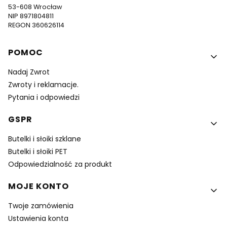
53-608 Wrocław
NIP 8971804811
REGON 360626114
Linki w stopce
POMOC
Nadaj Zwrot
Zwroty i reklamacje.
Pytania i odpowiedzi
GSPR
Butelki i słoiki szklane
Butelki i słoiki PET
Odpowiedzialność za produkt
MOJE KONTO
Twoje zamówienia
Ustawienia konta