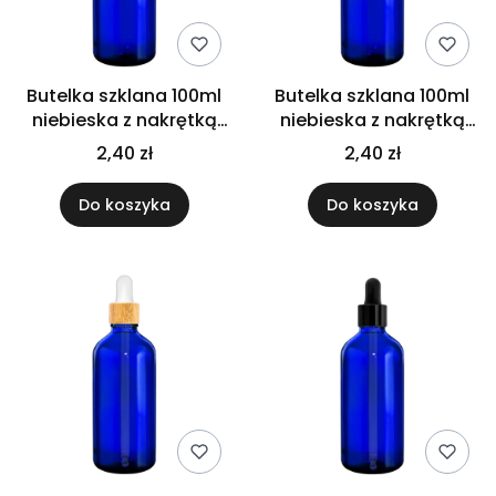
Butelka szklana 100ml
Butelka szklana 100ml
niebieska z nakrętką
niebieska z nakrętką
Flip Top białą
Flip Top czarną
2,40 zł
2,40 zł
Do koszyka
Do koszyka