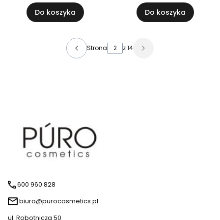
Do koszyka
Do koszyka
Strona
z 14
600 960 828
biuro@purocosmetics.pl
ul. Robotnicza 50