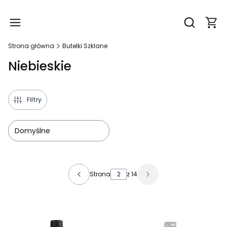
Produ
Otwórz wy
Strona główna
Butelki Szklane
Niebieskie
Filtry
Domyślne
Lista produktów
Strona
z 14