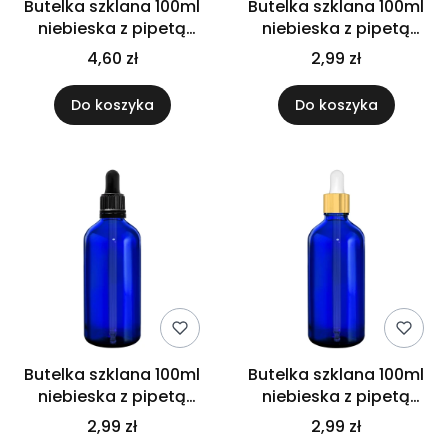
Butelka szklana 100ml
Butelka szklana 100ml
niebieska z pipetą
niebieska z pipetą
bambusową
czarną
4,60 zł
2,99 zł
Do koszyka
Do koszyka
Butelka szklana 100ml
Butelka szklana 100ml
niebieska z pipetą
niebieska z pipetą
gwarancyjną
złotą białą
2,99 zł
2,99 zł