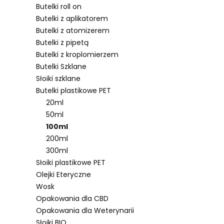
Butelki roll on
Butelki z aplikatorem
Butelki z atomizerem
Lista pro
Butelki z pipetą
Butelki z kroplomierzem
Butelki Szklane
Słoiki szklane
Butelki plastikowe PET
20ml
50ml
100ml
200ml
300ml
Słoiki plastikowe PET
Olejki Eteryczne
Wosk
Opakowania dla CBD
Opakowania dla Weterynarii
Słoiki BIO