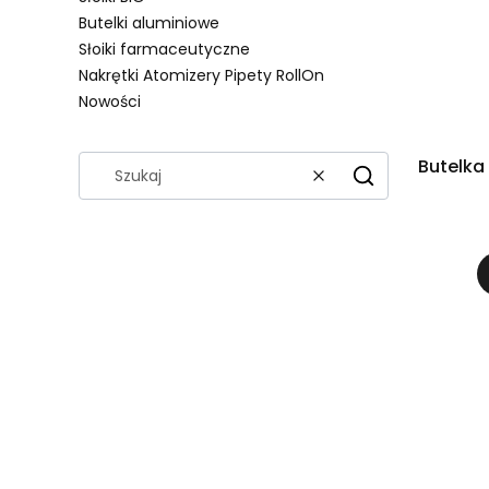
Butelki aluminiowe
Słoiki farmaceutyczne
Nakrętki Atomizery Pipety RollOn
Nowości
Koniec menu
Butelka
Wyczyść
Szukaj