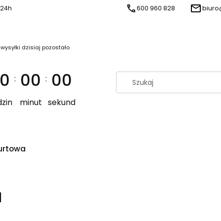
 24h
600 960 828
biuro
 wysyłki dzisiaj pozostało
0
00
00
:
:
zin
minut
sekund
urtowa
l