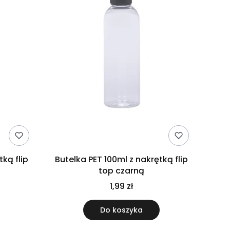
tką flip
Butelka PET 100ml z nakrętką flip
top czarną
1,99 zł
Do koszyka