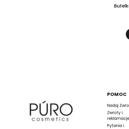
Butelk
Linki 
POMOC
Nadaj Zwro
Zwroty i
reklamacje
Pytania i