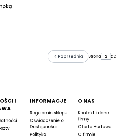
ompką
Poprzednia
Strona
z 2
OŚCI I
INFORMACJE
O NAS
AWA
Regulamin sklepu
Kontakt i dane
firmy
łatności
Oświadczenie o
Dostępności
Oferta Hurtowa
oszty
y
Polityka
O firmie