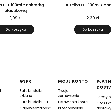
a PET 100ml z nakrętką
Butelka PET 100ml z p
plastikową
1,99 zł
2,39 zł
Do koszyka
Do koszyka
w stopce
GSPR
MOJE KONTO
PŁATN
DOST
t
Butelki i słoiki
Twoje
szklane
zamówienia
Formy p
.
Butelki i słoiki PET
Ustawienia konta
Czas i k
Odpowiedzialność
Przechowalnia
dostaw