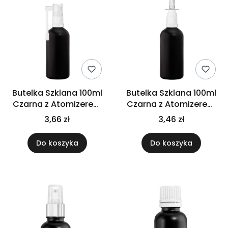
Butelka Szklana 100ml
Butelka Szklana 100ml
Czarna z Atomizerem
Czarna z Atomizerem
do Gardła
do Nosa
3,66 zł
3,46 zł
Do koszyka
Do koszyka