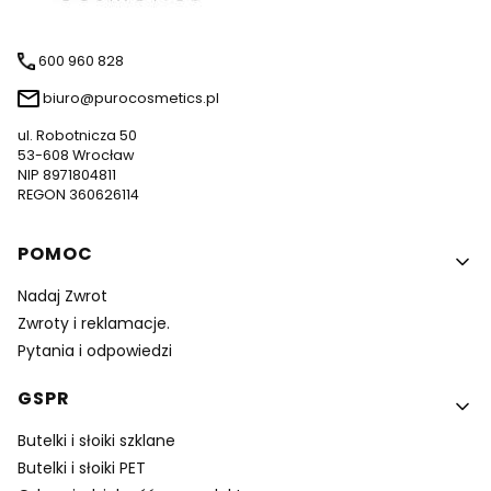
600 960 828
biuro@purocosmetics.pl
ul. Robotnicza 50
53-608 Wrocław
NIP 8971804811
REGON 360626114
Linki w stopce
POMOC
Nadaj Zwrot
Zwroty i reklamacje.
Pytania i odpowiedzi
GSPR
Butelki i słoiki szklane
Butelki i słoiki PET