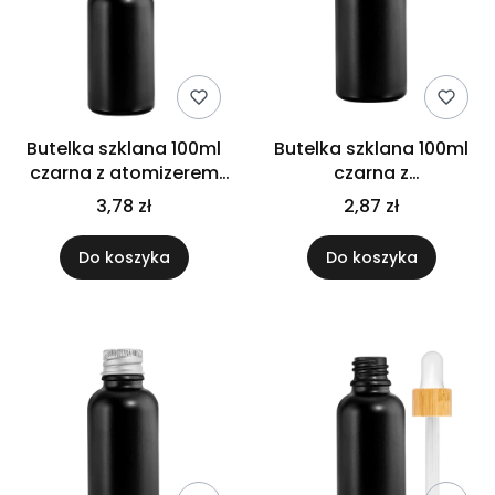
Butelka szklana 100ml
Butelka szklana 100ml
czarna z atomizerem
czarna z
srebrnym
kroplomierzem białym
3,78 zł
2,87 zł
Do koszyka
Do koszyka