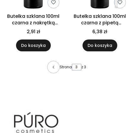
Butelka szklana 100ml
Butelka szklana 100ml
czarna z nakrętką
czarna z pipetą
aluminiową
bambusową
2,91 zł
6,38 zł
Do koszyka
Do koszyka
Strona
z 3