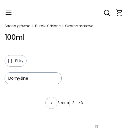
Produ
Otwórz wy
Strona główna
Butelki Szklane
Czarne matowe
100ml
Filtry
Domyślne
Lista produktów
Strona
z 3