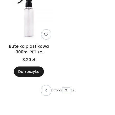
Butelka plastikowa
300ml PET ze
spryskiwaczem trigger
3,20 zł
czarny
Do koszyka
Strona
z 2