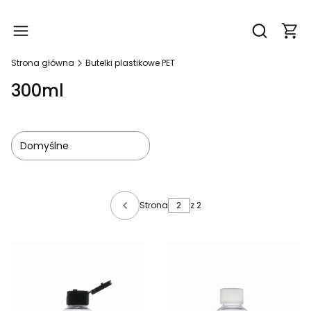
Produ
Otwórz wy
Strona główna
Butelki plastikowe PET
300ml
Domyślne
Lista produktów
Strona
z 2