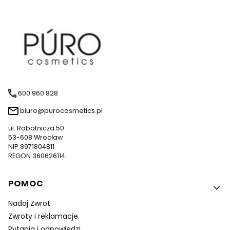
600 960 828
biuro@purocosmetics.pl
ul. Robotnicza 50
53-608 Wrocław
NIP 8971804811
REGON 360626114
Linki w stopce
POMOC
Nadaj Zwrot
Zwroty i reklamacje.
Pytania i odpowiedzi