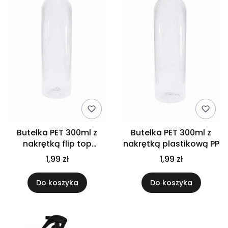
Butelka PET 300ml z
Butelka PET 300ml z
nakrętką flip top
nakrętką plastikową PP
czarną
1,99 zł
1,99 zł
Do koszyka
Do koszyka