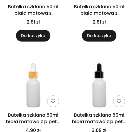
Butelka szklana 50ml
Butelka szklana 50ml
biała matowa z
biała matowa z
pędzelkiem białym
pędzelkiem czarnym
2,81 zł
2,81 zł
Do koszyka
Do koszyka
Butelka szklana 50ml
Butelka szklana 50ml
biała matowa z pipetą
biała matowa z pipetą
bambusową
czarną
4,90 zł
3,09 zł