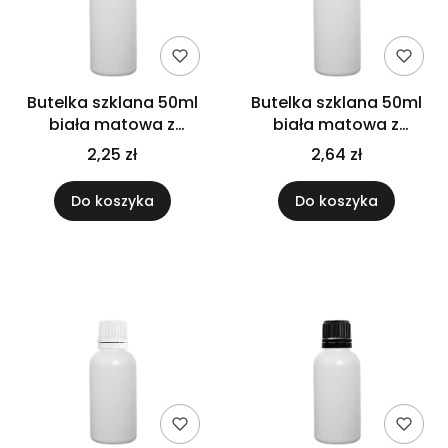
Butelka szklana 50ml
Butelka szklana 50ml
biała matowa z
biała matowa z
nakrętką czarną
nakrętką plastikową
2,25 zł
2,64 zł
Do koszyka
Do koszyka