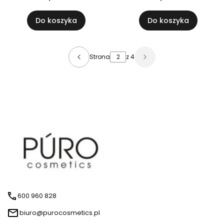
Do koszyka
Do koszyka
Strona
z 4
600 960 828
biuro@purocosmetics.pl