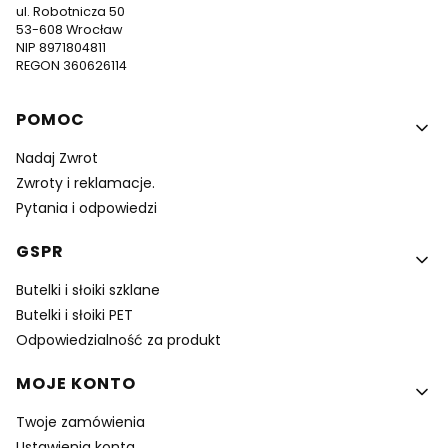
ul. Robotnicza 50
53-608 Wrocław
NIP 8971804811
REGON 360626114
Linki w stopce
POMOC
Nadaj Zwrot
Zwroty i reklamacje.
Pytania i odpowiedzi
GSPR
Butelki i słoiki szklane
Butelki i słoiki PET
Odpowiedzialność za produkt
MOJE KONTO
Twoje zamówienia
Ustawienia konta