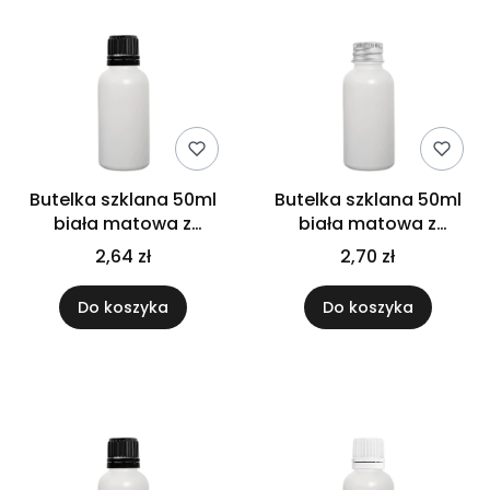
Butelka szklana 50ml
Butelka szklana 50ml
biała matowa z
biała matowa z
kroplomierzem
nakrętką aluminiową
2,64 zł
2,70 zł
czarnym
Do koszyka
Do koszyka