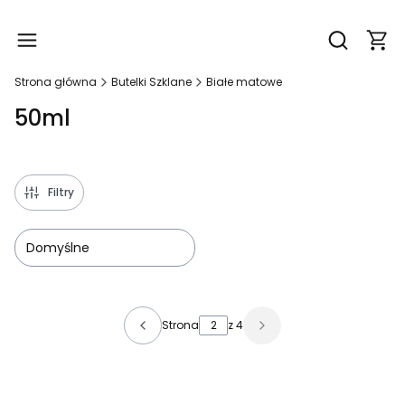
Produ
Otwórz wy
Strona główna
Butelki Szklane
Białe matowe
50ml
Filtry
Domyślne
Lista produktów
Strona
z 4