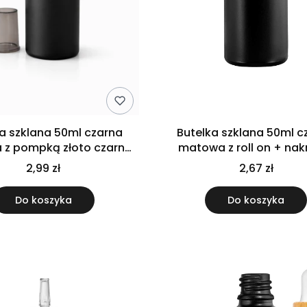
a szklana 50ml czarna
Butelka szklana 50ml c
z pompką złoto czarną
matowa z roll on + nak
do kremu oleju
2,99 zł
2,67 zł
Do koszyka
Do koszyka