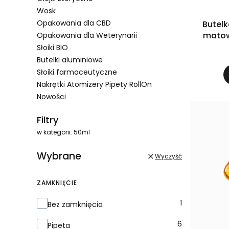
Wosk
Opakowania dla CBD
Butelk
matowa
Opakowania dla Weterynarii
Słoiki BIO
Butelki aluminiowe
Słoiki farmaceutyczne
Nakrętki Atomizery Pipety RollOn
Nowości
Koniec menu
Filtry
w kategorii: 50ml
Wybrane
Wyczyść
ZAMKNIĘCIE
Zamknięcie
1
Bez zamknięcia
6
Pipeta