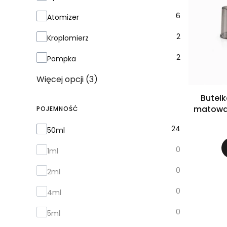
6
Atomizer
2
Kroplomierz
2
Pompka
Więcej opcji (3)
Butelk
matowa 
POJEMNOŚĆ
Pojemność
24
50ml
0
1ml
0
2ml
0
4ml
0
5ml