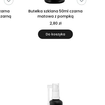
zarna
Butelka szklana 50ml czarna
czarną
matowa z pompką
2,80 zł
Do koszyka