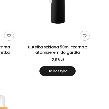
zarna
Butelka szklana 50ml czarna z
retka
atomizerem do gardła
2,96 zł
Do koszyka