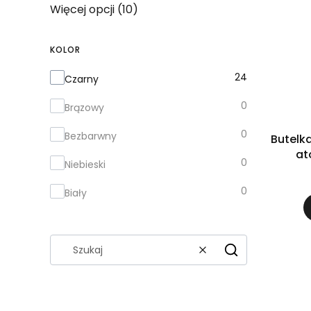
Więcej opcji (10)
KOLOR
Kolor
24
Czarny
0
Brązowy
0
Bezbarwny
Butelk
at
0
Niebieski
0
Biały
Wyczyść
Szukaj