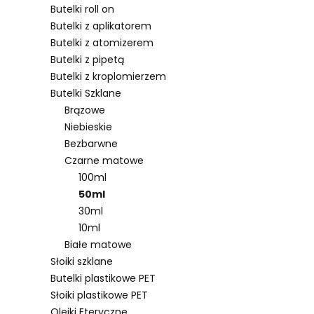
Butelki roll on
Butelki z aplikatorem
Butelki z atomizerem
Lista pro
Butelki z pipetą
Butelki z kroplomierzem
Butelki Szklane
Brązowe
Niebieskie
Bezbarwne
Czarne matowe
100ml
50ml
30ml
10ml
Białe matowe
Słoiki szklane
Butelki plastikowe PET
Słoiki plastikowe PET
Olejki Eteryczne