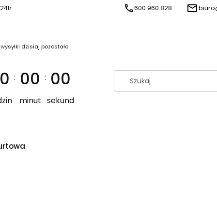
 24h
600 960 828
biuro
 wysyłki dzisiaj pozostało
0
00
00
:
:
zin
minut
sekund
urtowa