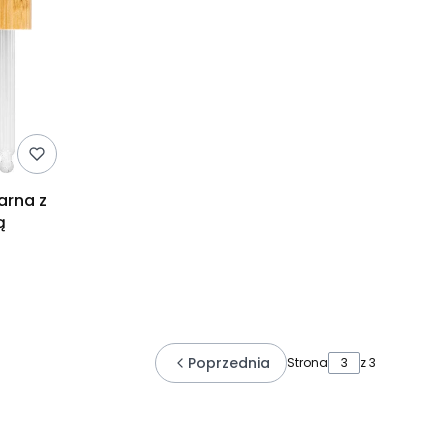
arna z
ą
Poprzednia
Strona
z 3