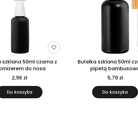
a szklana 50ml czarna z
Butelka szklana 50ml cz
omizerem do nosa
pipetą bambusow
2,96 zł
5,79 zł
Do koszyka
Do koszyka