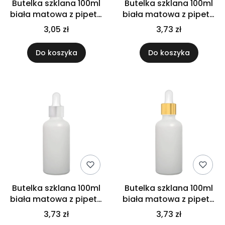
Butelka szklana 100ml
Butelka szklana 100ml
biała matowa z pipetą
biała matowa z pipetą
czarną
gwarancyjną
3,05 zł
3,73 zł
Do koszyka
Do koszyka
Butelka szklana 100ml
Butelka szklana 100ml
biała matowa z pipetą
biała matowa z pipetą
srebrną
złoto białą
3,73 zł
3,73 zł