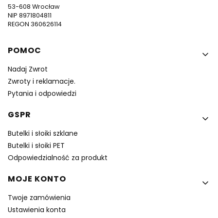
53-608 Wrocław
NIP 8971804811
REGON 360626114
Linki w stopce
POMOC
Nadaj Zwrot
Zwroty i reklamacje.
Pytania i odpowiedzi
GSPR
Butelki i słoiki szklane
Butelki i słoiki PET
Odpowiedzialność za produkt
MOJE KONTO
Twoje zamówienia
Ustawienia konta