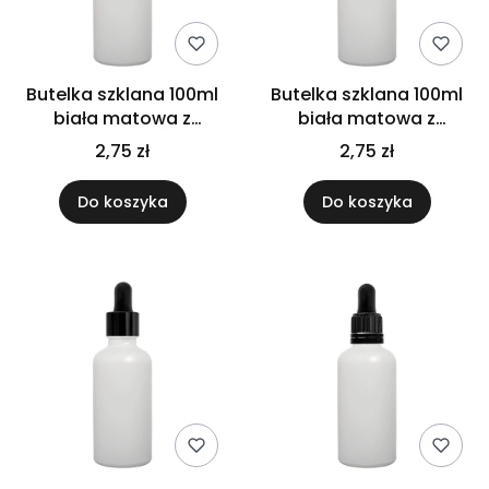
Butelka szklana 100ml
Butelka szklana 100ml
biała matowa z
biała matowa z
nakrętką czarną
nakrętką plastikową
2,75 zł
2,75 zł
białą
Do koszyka
Do koszyka