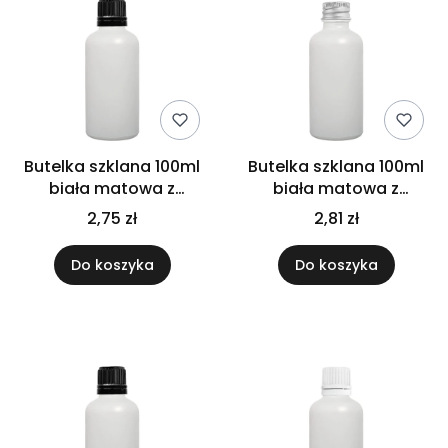
Butelka szklana 100ml
Butelka szklana 100ml
biała matowa z
biała matowa z
kroplomierzem
nakrętką aluminiową
2,75 zł
2,81 zł
czarnym
Do koszyka
Do koszyka