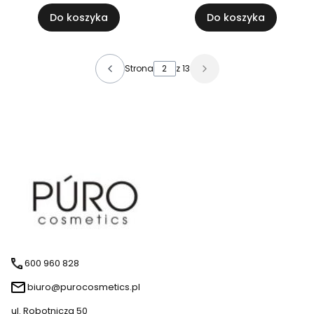
Do koszyka
Do koszyka
Strona
z 13
600 960 828
biuro@purocosmetics.pl
ul. Robotnicza 50