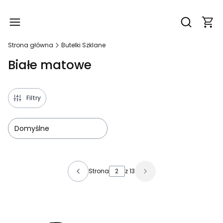
Produ
Otwórz wy
Strona główna
Butelki Szklane
Białe matowe
Filtry
Domyślne
Lista produktów
Strona
z 13