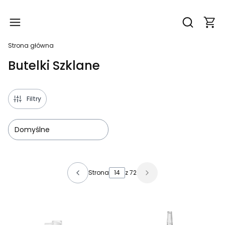
Produ
Otwórz wy
Strona główna
Butelki Szklane
Filtry
Domyślne
Lista produktów
Strona
z 72