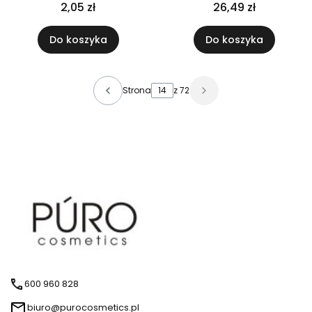
atomizerem białym
2,05 zł
26,49 zł
x10szt
Do koszyka
Do koszyka
Strona
z 72
600 960 828
biuro@purocosmetics.pl