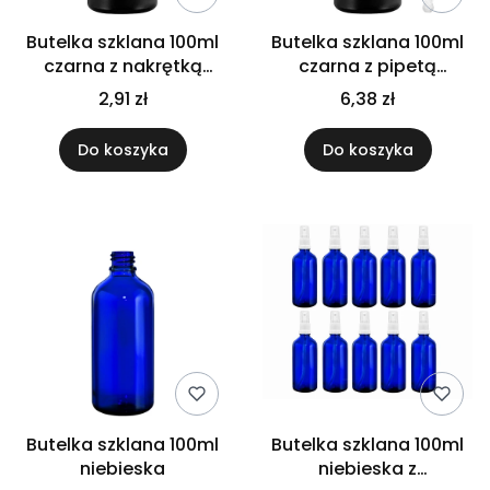
Butelka szklana 100ml
Butelka szklana 100ml
czarna z nakrętką
czarna z pipetą
aluminiową
bambusową
2,91 zł
6,38 zł
Do koszyka
Do koszyka
Butelka szklana 100ml
Butelka szklana 100ml
niebieska
niebieska z