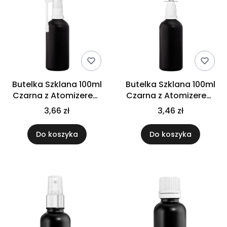
Butelka Szklana 100ml
Butelka Szklana 100ml
Czarna z Atomizerem
Czarna z Atomizerem
do Gardła
do Nosa
3,66 zł
3,46 zł
Do koszyka
Do koszyka