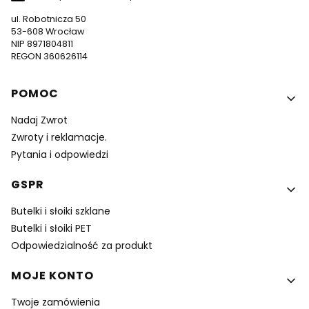
ul. Robotnicza 50
53-608 Wrocław
NIP 8971804811
REGON 360626114
Linki w stopce
POMOC
Nadaj Zwrot
Zwroty i reklamacje.
Pytania i odpowiedzi
GSPR
Butelki i słoiki szklane
Butelki i słoiki PET
Odpowiedzialność za produkt
MOJE KONTO
Twoje zamówienia