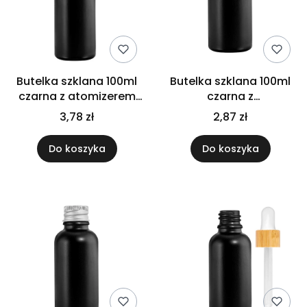
Butelka szklana 100ml
Butelka szklana 100ml
czarna z atomizerem
czarna z
srebrnym
kroplomierzem białym
3,78 zł
2,87 zł
Do koszyka
Do koszyka