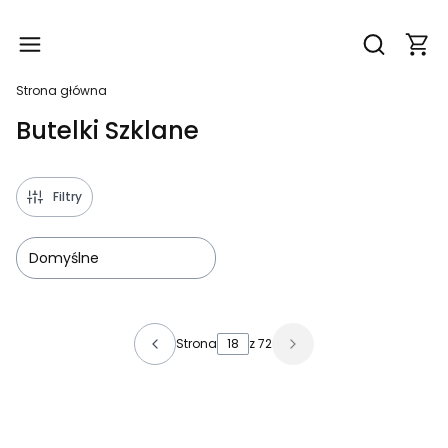
Produ
Otwórz wy
Strona główna
Butelki Szklane
Filtry
Domyślne
Lista produktów
Strona
z 72