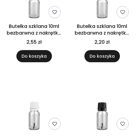
Butelka szklana 10ml
Butelka szklana 10ml
bezbarwna z nakrętką
bezbarwna z nakrętką
Flip Top czarną
plastikową białą
2,55 zł
2,20 zł
Do koszyka
Do koszyka