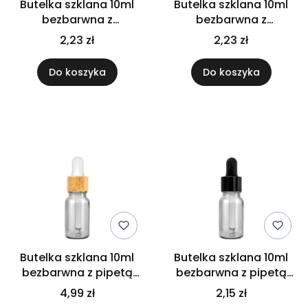
Butelka szklana 10ml
Butelka szklana 10ml
bezbarwna z
bezbarwna z
pędzelkiem białym
pędzelkiem czarnym
2,23 zł
2,23 zł
Do koszyka
Do koszyka
Butelka szklana 10ml
Butelka szklana 10ml
bezbarwna z pipetą
bezbarwna z pipetą
bambusową
czarną
4,99 zł
2,15 zł