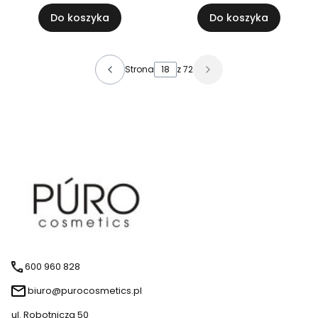
Do koszyka
Do koszyka
Strona
z 72
600 960 828
biuro@purocosmetics.pl
ul. Robotnicza 50