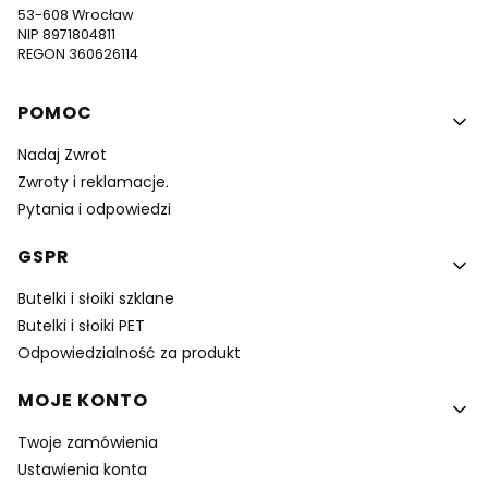
53-608 Wrocław
NIP 8971804811
REGON 360626114
Linki w stopce
POMOC
Nadaj Zwrot
Zwroty i reklamacje.
Pytania i odpowiedzi
GSPR
Butelki i słoiki szklane
Butelki i słoiki PET
Odpowiedzialność za produkt
MOJE KONTO
Twoje zamówienia
Ustawienia konta