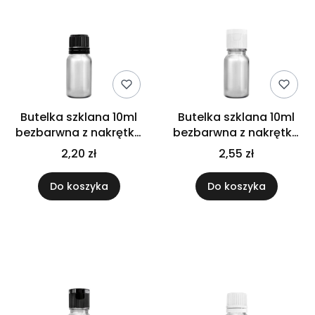
Butelka szklana 10ml
Butelka szklana 10ml
bezbarwna z nakrętką
bezbarwna z nakrętką
czarną
flip top białą
2,20 zł
2,55 zł
Do koszyka
Do koszyka