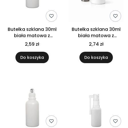
Butelka szklana 30ml
Butelka szklana 30ml
biała matowa z
biała matowa z
pompką
pompką złoto czarną
2,59 zł
2,74 zł
do kremu oleju
Do koszyka
Do koszyka