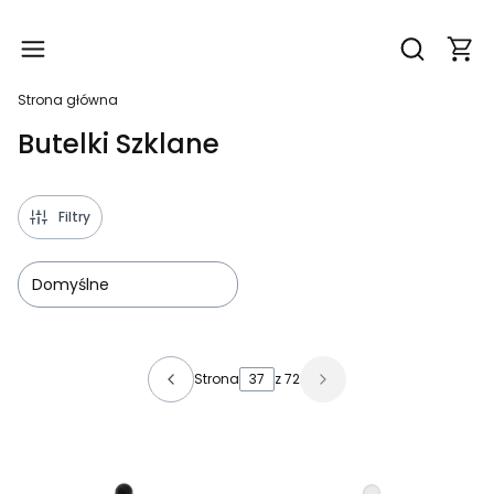
Produ
Otwórz wy
Strona główna
Butelki Szklane
Filtry
Domyślne
Lista produktów
Strona
z 72