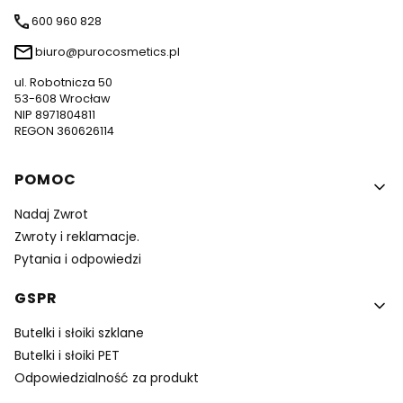
600 960 828
biuro@purocosmetics.pl
ul. Robotnicza 50
53-608 Wrocław
NIP 8971804811
REGON 360626114
Linki w stopce
POMOC
Nadaj Zwrot
Zwroty i reklamacje.
Pytania i odpowiedzi
GSPR
Butelki i słoiki szklane
Butelki i słoiki PET
Odpowiedzialność za produkt