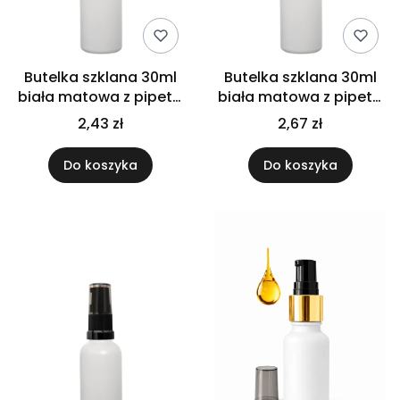
Butelka szklana 30ml
Butelka szklana 30ml
biała matowa z pipetą
biała matowa z pipetą
złoto białą
złoto czarną
2,43 zł
2,67 zł
Do koszyka
Do koszyka