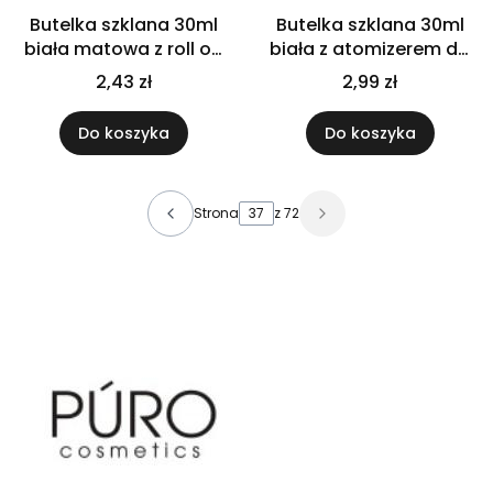
Butelka szklana 30ml
Butelka szklana 30ml
biała matowa z roll on
biała z atomizerem do
+ nakretka
gardła
2,43 zł
2,99 zł
Do koszyka
Do koszyka
Strona
z 72