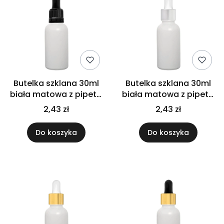
Butelka szklana 30ml
Butelka szklana 30ml
biała matowa z pipetą
biała matowa z pipetą
gwarancyjną
srebrną
2,43 zł
2,43 zł
Do koszyka
Do koszyka